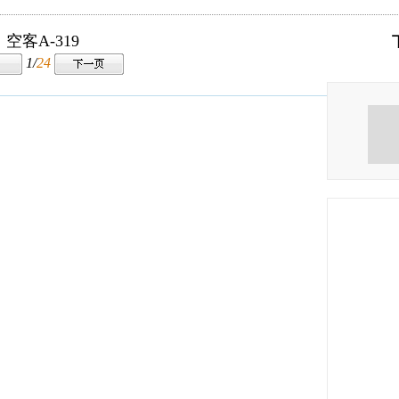
空客A-319
1/
24