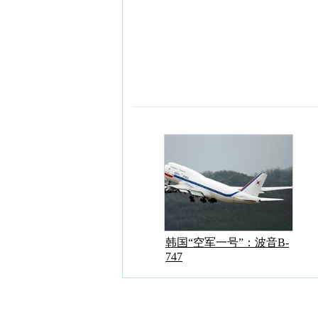
韩国“空军一号”：波音B-
747