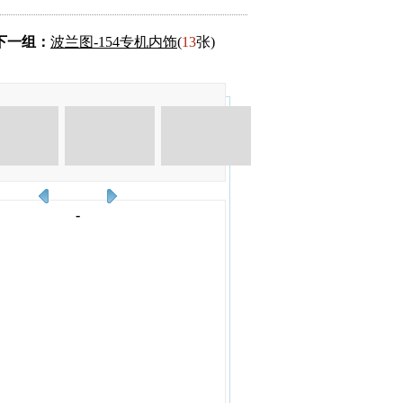
下一组：
波兰图-154专机内饰
(
13
张)
-