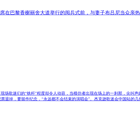
出席在巴黎香榭丽舍大道举行的阅兵式前，与妻子布吕尼当众亲
现场歌迷们的“铁杆”程度却令人动容，当模仿者出现在场上的一刹那，尖叫声
票退掉，要留作纪念，“永远都不会结束的演唱会”。杰克逊歌迷会中国站的几位