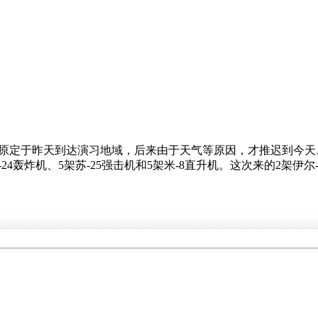
机原定于昨天到达演习地域，后来由于天气等原因，才推迟到今天
-24轰炸机、5架苏-25强击机和5架米-8直升机。这次来的2架