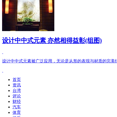
设计中中式元素 亦然相得益彰(组图)
设计中中式元素被广泛应用，无论是从形的表现与材质的完美
首页
资讯
台湾
评论
财经
汽车
体育