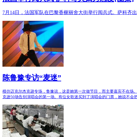
7月14日，法国军队在巴黎香榭丽舍大街举行阅兵式。萨科齐
陈鲁豫专访“麦迷”
模仿迈克尔杰克逊专场，鲁豫说，这是她第一次做节目，而主要嘉宾不在场。
克逊50场告别演唱会的第一场。有位女歌迷买到了演唱会的门票，她说不会把