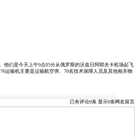
。他们是今天上午9点05分从俄罗斯的沃兹日阿耶夫卡机场起飞
伊尔-76运输机主要是运输航空弹、70名技术保障人员及其他相关物
已有评论
0
条 显示
0
条
网友留言