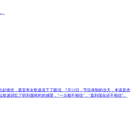
热。
此起彼伏，甚至有女歌迷流下了眼泪。7月13日，节目录制的当天，本该是杰
歌迷回忆了听到噩耗时的感受，“一点都不相信”，“直到现在还不相信”。