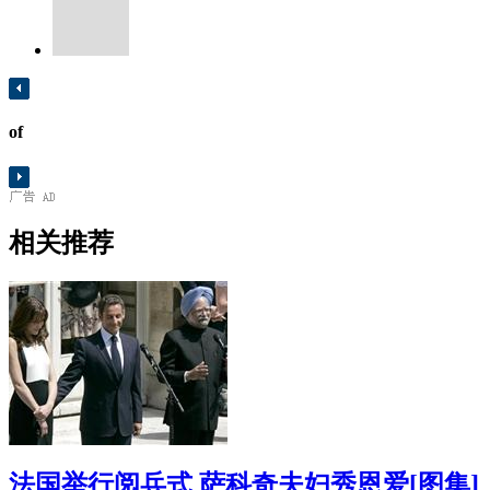
of
相关推荐
法国举行阅兵式 萨科奇夫妇秀恩爱[图集]