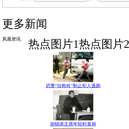
更多新闻
凤凰资讯
热点图片1
热点图片
武警“拉枪栓”制止犯人逃跑
胡锦涛主席年轻时真帅