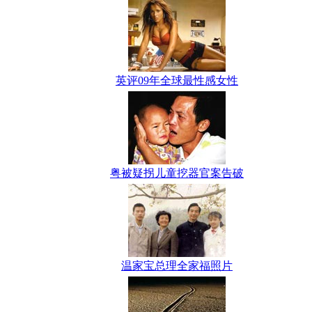
英评09年全球最性感女性
粤被疑拐儿童挖器官案告破
温家宝总理全家福照片