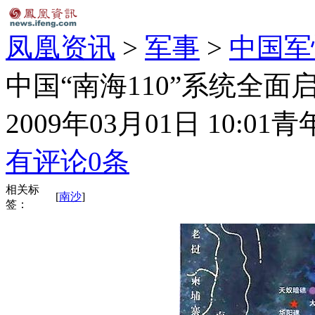
凤凰资讯
>
军事
>
中国军
中国“南海110”系统全面
2009年03月01日 10:01
青
有评论
0
条
相关标
[
南沙
]
签：