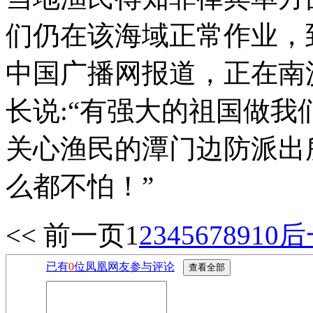
们仍在该海域正常作业，
中国广播网报道，正在南
长说:“有强大的祖国做
关心渔民的潭门边防派出
么都不怕！”
<< 前一页
1
2
3
4
5
6
7
8
9
10
后
已有
0
位凤凰网友参与评论