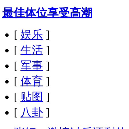
最佳体位享受高潮
[
娱乐
]
[
生活
]
[
军事
]
[
体育
]
[
贴图
]
[
八卦
]