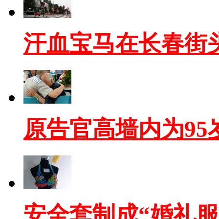
汗血宝马在长春街
原告官高墙内为95
安全套制成“婚礼服