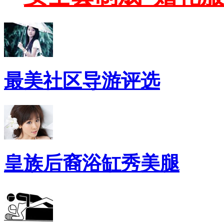
最美社区导游评选
皇族后裔浴缸秀美腿