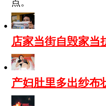
点。
店家当街自毁家当
产妇肚里多出纱布