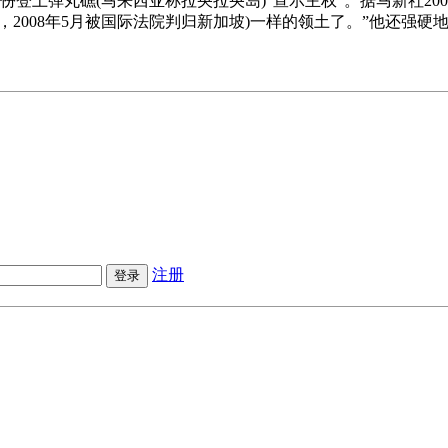
身份登上弹丸礁(马来西亚称拉央拉央岛)“宣示主权”。据马新社20
2008年5月被国际法院判归新加坡)一样的领土了。”他还强
注册