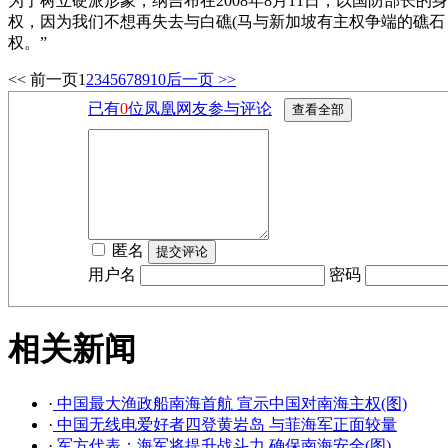
为了树立硬派形象，纳吉布在2008年8月11日，以国防部长的
权，因为我们不想再失去与白礁(马与新加坡有主权争端的礁石，
权。”
<< 前一页
1
2
3
4
5
6
7
8
9
10
后一页 >>
已有
0
位凤凰网友参与评论
匿名
用户名
密码
相关新闻
·
中国最大渔政船南海首航 宣示中国对南海主权(图)
·
中国无线电爱好者四登黄岩岛 与菲海军正面较量
·
军方代表：海军将提升战斗力 确保南海安全(图)