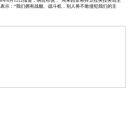
08年8月12日报道，纳吉布说：“马来西亚将捍卫拉央拉央岛主
硬地表示：“我们拥有战舰、战斗机，别人将不敢侵犯我们的主