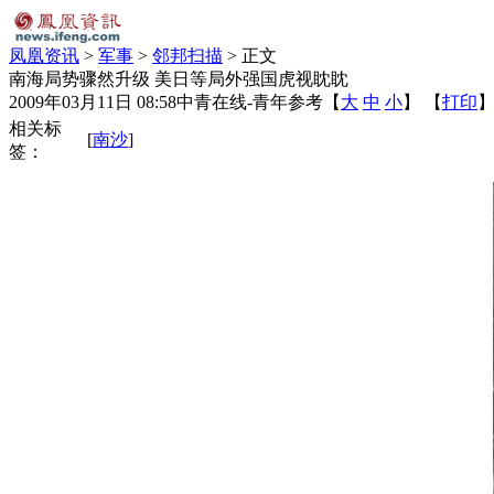
凤凰资讯
>
军事
>
邻邦扫描
> 正文
南海局势骤然升级 美日等局外强国虎视眈眈
2009年03月11日 08:58
中青在线-青年参考
【
大
中
小
】 【
打印
相关标
[
南沙
]
签：