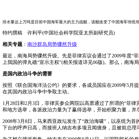
排水量达上万吨是目前中国海军最大的主力战舰，该舰改变了中国海军传统
特约撰稿 许利平(中国社会科学院亚太所副研究员)
相关专题
：
南沙群岛局势骤然升级
最近，南海局势骤然升级。先是菲律宾议会通过了2009年度“
上我国的弹丸礁“宣示主权”(相关报道详见06版)。那么，南海
是国内政治斗争的需要
按照《联合国海洋法公约》的要求，各成员国应在2009年5
在其国内政治斗争中争取主动。
1月28日和2月3日，菲律宾参众两院以高票通过了所谓的“菲
和地方选举，各派政治力量为了赢得选举，开始积聚力量，并尽
2008年3月8日，马来西亚政坛发生了“政治海啸”，以巫统
下台的呼声日高，而接班人纳吉布多项丑闻缠身，且被前总理马