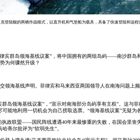
坦克登陆舰的两栖作战模式，以直升机和气垫船为载具，具备了快速登陆和远程
菲律宾群岛领海基线议案”，将中国拥有的两组岛屿——南沙群岛和
局势为何骤然升级？
月提交领海基线声明。菲律宾和马来西亚两国领导人在南海问题上
律宾群岛领海基线议案”，“宣示对南海部分岛屿享有主权”。这与
可能地利用一切机会为自己捞取选票。“领海基线议案”无疑为各
为首的执政联盟——国民阵线遭遇40年来最惨重的失败，在国会里丧
哈蒂尔批评为“软弱先生”。