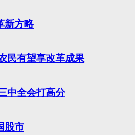
革新方略
亿农民有望享改革成果
给三中全会打高分
国股市