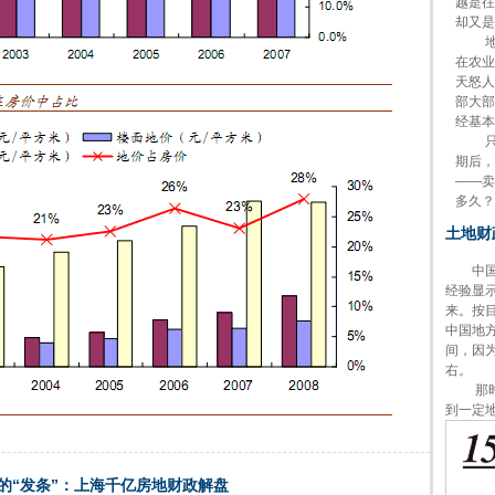
越是往
却又是
地方
在农业
天怒人
部大部
经基本
只有
期后，
——卖
多久？
土地财
中国目
经验显
来。按
中国地
间，因为
右。
那时，
到一定
的“发条”：上海千亿房地财政解盘