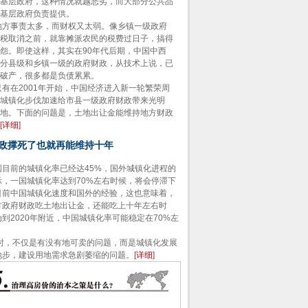
基层政府，这种情况就越恶劣，而大部分公共品
基层政府负责提供。
事责太多，而财权又太弱。像乡镇一级政府
税取消之前，就靠摊派农民的税费过日子，搞得
怨。即使这样，其实在90年代后期，中国中西
分县级和乡镇一级的政府财政，从技术上说，已
破产，很多都是负债累累。
在2001年开始，中国经济进入新一轮繁荣周
城镇化步伐加速给市县一级政府财政带来光明
地。下面的问题是，土地出让金能维持地方财政
[
详细
]
政撑死了也就再能维持十年
前的城镇化率已经达45%，国外城镇化进程的
示，一国城镇化率达到70%左右时候，将会停滞下
目前中国城镇化速度和国外的经验，这也意味着，
方政府财政吃土地出让金，还能吃上十年左右时
到2020年附近，中国城镇化率可能稳定在70%左
不仅是有没有地可卖的问题，而是城镇化发展
地步，建设用地需求急剧萎缩的问题。
[
详细
]