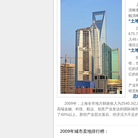
上海
清晰
幅清
“土
20
67
入4
项目总
“土
除了
收，
亿的房
亿的
此外
产业
税贡
总
2009年，上海全市地方财政收入为2540.3亿
高端金融、科技、航运、创意产业发达的国际城市
了40%以上。那些产业层次落后、经济活力不足
2009年城市卖地排行榜：