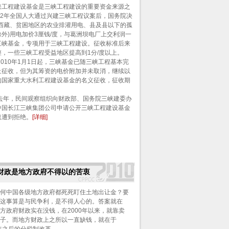
程建设基金是三峡工程建设的重要资金来源之
92年全国人大通过兴建三峡工程议案后，国务院决
(西藏、贫困地区的农业排灌用电、县及县以下的孤
外)用电加价3厘钱/度，与葛洲坝电厂上交利润一
三峡基金，专项用于三峡工程建设。征收标准后来
整，一些三峡工程受益地区提高到1分/度以上。
10年1月1日起，三峡基金已随三峡工程基本完
止征收，但为其筹资的电价附加并未取消，继续以
的国家重大水利工程建设基金的名义征收，征收期
。
，民间观察组织向财政部、国务院三峡建委办
中国长江三峡集团公司申请公开三峡工程建设基金
息遭到拒绝。
[详细]
政是地方政府不得以的苦衷
中国各级地方政府都死死盯住土地出让金？要
这事算是与民争利，是不得人心的。答案就在
方政府财政实在没钱，在2000年以来，就靠卖
子。而地方财政上之所以一直缺钱，就在于