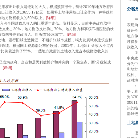
199
用权出让收入是绝对的大头，根据预算报告，预计2010年地方政府性
分税
权出让收入达13655.17亿元；如果将土地使用权出让金作为一种特殊的
地方财税收入的50%以上。
[
详细
]
中国
入占全国财政总收入的比重逐年走低。资料显示，目前中央政府取得
表现为
政支出占30%，地方财政支出则占70%。地方财力和事权不相匹配的状
价还价
益来补充财政收入。即所谓“经营城市”。
[
详细
]
地方伸
地、进行旧城改造拆迁，不断扩张城市规模，竭力发展城市建筑业和
过得多
政绩。根据国土资源部公布的数据，2001年，土地出让金收入不过占
政收入
，这个比例就达到了55%。一些地方政府的土地收入竟占本级财政收入的
19
中央政
成为政府、企业和居民利益博弈和冲突的一个聚焦点。而“分税制成
分为中
。
[
详细
]
和地方
税种、
政对地
中央
要，看
为37
306
决的结
部钱进
土地
基层