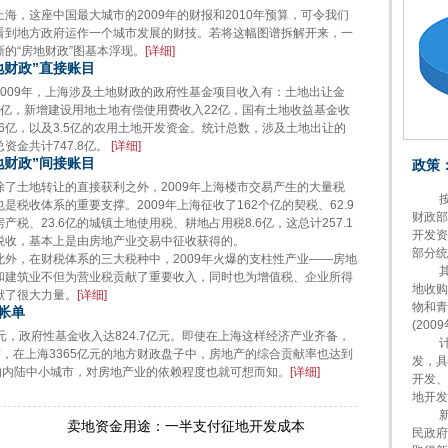
，这座中国最大城市的2009年的财报和2010年预算，可令我们
看到地方政府运作一个城市发展的财技。若将这幅图谱拆解开来，一
晰的“房地财政”图基本浮现。
[
详细
]
地财政”直接账目
09年，上海涉及土地财政的政府性基金项目收入有：土地出让金
5.7亿，新增建设用地土地有偿使用费收入22亿，国有土地收益基金收
6.6亿，以及3.5亿的农用土地开发资金。统计总数，涉及土地出让的
资金共计747.8亿。
[
详细
]
地财政”间接账目
政策
土地转让的直接获利之外，2009年上海楼市交易产生的大量税
按照
也是税收体系的重要支撑。2009年上海征收了162个亿的契税、62.9
财政部
产税、23.6亿的城镇土地使用税、耕地占用税8.6亿，这总计257.1
开发资
税收，基本上是由房地产业交易中征收获得的。
部分统
，在财税体系的三大税种中，2009年火爆的支柱性产业——房地
其中
和建筑业不但为营业税贡献了重要收入，同时也为增值税、企业所得
地收购
献了很大力量。
[
详细
]
物和青
帐单
(200
元，政府性基金收入达824.7亿元。即使在上海这样经济产业齐备，
计提
，在上海3365亿元的地方财政盘子中，房地产的综合贡献率也达到
发，具
的内陆中小城市，对房地产业的依赖程度也就可想而知。
[
详细
]
开发、
地开发(
新增
卖地资金用途：一半支付征地开发成本
民政府