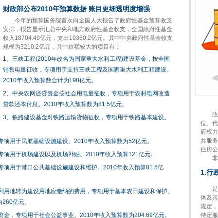
财政部公布2010年预算数据 账目更细透明度增强
今年的预算国务院首次向全国人大报告了政府性基金预算收支
安排，报告显示汇总中央和地方政府性基金收支，全国政府性基金
收入18704.49亿元，支出19360.2亿元。其中中央政府性基金收支
规模为3210.2亿元，其中款额较大的项目有：
1、三峡工程(2010年改名为国家重大水利工程)建设基金，按全国
销售电量征收，专项用于支持三峡工程及国家重大水利工程建设。
2010年收入预算数合计为198亿元。
2、中央农网还贷资金按社会用电量征收，专项用于农村电网改造
贷款还本付息。2010年收入预算数为81.5亿元。
政府
3、铁路建设基金对铁路运输货物征收，专项用于铁路基本建设。
位、代
府权力
共服务
项用于民航基础设施建设。2010年收入预算数为52亿元。
住房公
项用于机场建设以及机场补贴。2010年收入预算121亿元。
非税
项用于港口公共基础设施建设和维护。2010年收入预算81.5亿
1.
是指
利用地转为建设用地应缴纳的费用，专项用于基本农田建设和保护、
体及其
260亿元。
规定，
，专项用于社会公益事业。2010年收入预算数为204.69亿元。
特定服