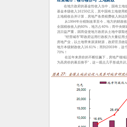
经营城市：楼市楼价与“土地财政”
在地方政府的基金性收入当中，国有土地使
基金本级收入16150亿元，其中国有土地使用
土地税收合并计算，房地产各类税费收入则达到
从1994年分税制改革至今，地方的财政收
全国税收收入的60%，地方占40%；而中央财
况日益严重，因而促使地方政府从土地中获取收
“经营城市”即政府运用行政权力大量征用土
房地产业，以土地带来滚滚财源，政府官员收获
地方本级财政收入16.61%；而到2003年
70%！
在近年来房价的不断狂飙下，房地产领域已
为高房价的幕后推手”，这一观点几乎形成共识