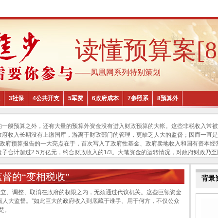
读懂预算案[
——凤凰网系列特别策划
3社保
4公共开支
5军费
6政府成本
7参照系
8预算外
的一般预算之外，还有大量的预算外资金没有进入财政预算的大帐。这些非税收入常被称
政府收入长期没有上缴国库，游离于财政部门的管理，更缺乏人大的监督；因而一直是
政府预算报告的一大亮点在于，首次写入了政府性基金、政府卖地收入和国有资本经
盘子合计超过2.5万亿元，约合财政收入的1/3。大笔资金的运转情况，对政府财政乃
监督的“变相税收”
背景资
、调整、取消在政府的权限之内，无须通过代议机关。这些巨额资金
离人大监督。”如此巨大的政府收入到底藏于谁手、用于何方，不仅公众
楚。