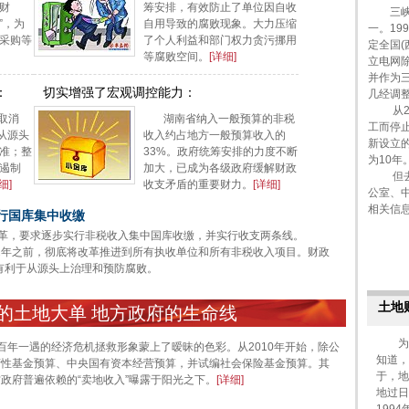
财
筹安排，有效防止了单位因自收
三峡工
”，为
自用导致的腐败现象。大力压缩
一。19
采购等
了个人利益和部门权力贪污挪用
定全国
等腐败空间。
[详细]
立电网除
并作为
：
切实增强了宏观调控能力：
几经调
从20
取消
湖南省纳入一般预算的非税
工而停
从源头
收入约占地方一般预算收入的
新设立
准；整
33%。政府统筹安排的力度不断
为10年
遏制
加大，已成为各级政府缓解财政
但去年
细]
收支矛盾的重要财力。
[详细]
公室、
相关信
实行国库集中收缴
改革，要求逐步实行非税收入集中国库收缴，并实行收支两条线。
012年之前，彻底将改革推进到所有执收单位和所有非税收入项目。财政
有利于从源头上治理和预防腐败。
土地财
注的土地大单 地方政府的生命线
为何
年一遇的经济危机拯救形象蒙上了暧昧的色彩。从2010年开始，除公
知道，
府性基金预算、中央国有资本经营预算，并试编社会保险基金预算。其
于，地
政府普遍依赖的“卖地收入”曝露于阳光之下。
[
详细
]
地过日