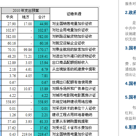
服务对
2.政
是指
中共中
设施建
织无偿
3.
包括
费，探
通线路
偿出让
4.
5.
包括
红利、
收益和
6.彩