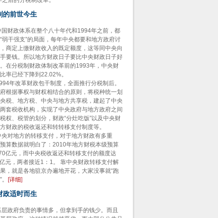
4年之后的分税制改革。
制的前世今生
财政体系在整个八十年代和1994年之前，都
“弱干强支”的局面，每年中央都要和地方政府讨
，商定上缴财政收入的既定额度，这等同中央向
手要钱。所以地方财政日子要比中央财政日子好
。在分税制财政体制改革前的1993年，中央财
比率已经下降到22.02%。
94年改革财政包干制度，全面推行分税制后。
府根据事权与财权相结合的原则，将税种统一划
央税、地方税、中央与地方共享税，建起了中央
两套税收机构，实现了中央政府与地方政府之间
税权、税管的划分，财政“分灶吃饭”以及中央财
方财政的税收返还和转转移支付制度等。
对地方的转移支付，对于地方财政有多重
预算数据就明白了：2010年地方财税本级预算
870亿元，而中央税收返还和转移支付的额度达
11亿元，两者接近1：1。 靠中央财政转移支付解
果，就是各地驻京办遍地开花，大家没事就“跑
”。
[
详细
]
财政适时而生
政府负责的事情多，但拿到手的钱少。而且