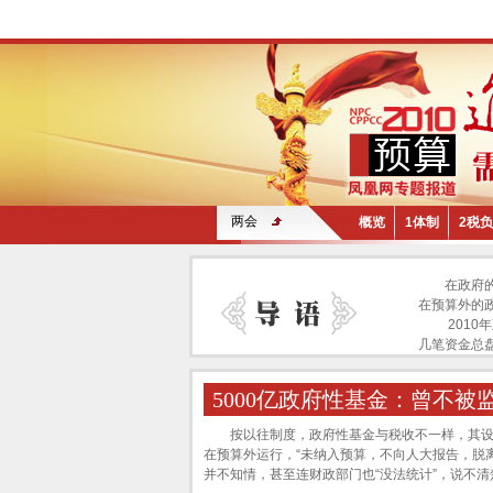
两会
概览
1体制
2税负
在政府
在预算外的
2010年
几笔资金总
5000亿政府性基金：曾不被
按以往制度，政府性基金与税收不一样，其设立
在预算外运行，“未纳入预算，不向人大报告，脱
并不知情，甚至连财政部门也“没法统计”，说不清