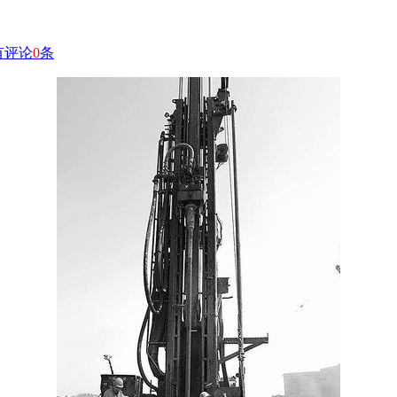
有评论
0
条