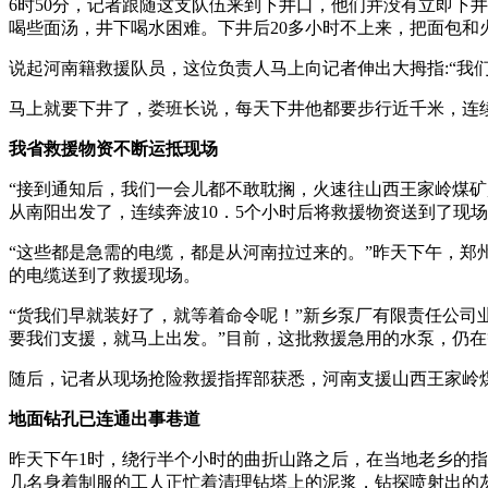
6时50分，记者跟随这支队伍来到下井口，他们并没有立即下
喝些面汤，井下喝水困难。下井后20多小时不上来，把面包和
说起河南籍救援队员，这位负责人马上向记者伸出大拇指:“我
马上就要下井了，娄班长说，每天下井他都要步行近千米，连
我省救援物资不断运抵现场
“接到通知后，我们一会儿都不敢耽搁，火速往山西王家岭煤矿
从南阳出发了，连续奔波10．5个小时后将救援物资送到了现
“这些都是急需的电缆，都是从河南拉过来的。”昨天下午，郑
的电缆送到了救援现场。
“货我们早就装好了，就等着命令呢！”新乡泵厂有限责任公司
要我们支援，就马上出发。”目前，这批救援急用的水泵，仍
随后，记者从现场抢险救援指挥部获悉，河南支援山西王家岭
地面钻孔已连通出事巷道
昨天下午1时，绕行半个小时的曲折山路之后，在当地老乡的
几名身着制服的工人正忙着清理钻塔上的泥浆，钻探喷射出的