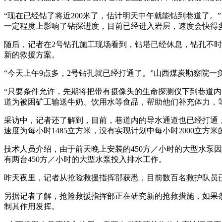
“现在已经钻了将近200米了，估计明天中午就能钻到巷道了。
一定程度上影响了钻探进度，目前已经进入岩层，速度会快得多
随后，记者在2号钻孔施工现场看到，钻塔已经休息，钻孔不
新的救援方案。
“今天上午9点多，2号钻孔就已经打通了。”山西煤炭勘察院
“只要条件允许，先期将把带有摄像头的生命探测仪下到巷道
道为被困矿工输送牛奶、饮用水等食品，帮助他们补充体力，
采访中，记者还了解到，目前，巷道内的导水通道也已经打通，
速度为每小时1485立方米，没有实现计划中每小时2000立方米
技术人员介绍，由于前天晚上安装的450方／小时的大型水泵
有两台450方／小时的大型水泵投入排水工作。
昨天夜里，记者从抢险救援指挥部获悉，目前数百名救护队员
另据记者了解，抢险救援指挥部正在研究新的抢救措施，如果
制其作用发挥。