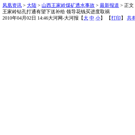
凤凰资讯
>
大陆
>
山西王家岭煤矿透水事故
>
最新报道
> 正文
王家岭钻孔打通有望下送补给 领导花钱买进度取祸
2010年04月02日 14:46
大河网-大河报
【
大
中
小
】 【
打印
】
共