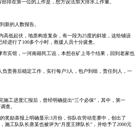
挥部排在第一位的工作是，想方设法加大排水工作量。
接到新的人数报告。
内高低起伏，地质构造复杂，有一段为25度的斜坡，这给铺设
经进行了100多个小时，救援人员十分疲惫。
津市宾馆，一河南籍民工说，本想在矿上等个结果，回到老家也
0多人负责善后稳定工作，实行每户3人，包户到组，责任到人，一
听完施工进度汇报后，曾经明确提出“三个必保”，其中，第一
了调查。
放的奖励喜报上明确显示:3月份，你队在劳动竞赛中，创出了
平，施工队队长唐某也被评为“月度王牌队长”，并给予了2000元