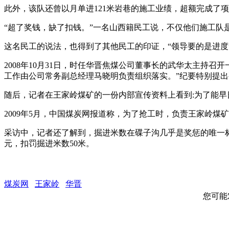
此外，该队还曾以月单进121米岩巷的施工业绩，超额完成了项
“超了奖钱，缺了扣钱。”一名山西籍民工说，不仅他们施工队
这名民工的说法，也得到了其他民工的印证，“领导要的是进度
2008年10月31日，时任华晋焦煤公司董事长的武华太主持
工作由公司常务副总经理马晓明负责组织落实。”纪要特别提
随后，记者在王家岭煤矿的一份内部宣传资料上看到:为了能早
2009年5月，中国煤炭网报道称，为了抢工时，负责王家岭煤
采访中，记者还了解到，掘进米数在碟子沟几乎是奖惩的唯一标准
元，扣罚掘进米数50米。
煤炭网
王家岭
华晋
您可能