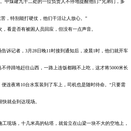
。中煤建九十二处的一位负责人不停地提醒他们:“兄弟们，多
吃苦，特别能打硬仗，他们干活让人放心。”
次，看是否有被困人员回应，但没有一点声音。
诉记者，3月28日晚11时接到通知后，凌晨1时，他们就开车
不停蹄地赶往山西，一路上连饭都顾不上吃，这才将5000米长
便连夜将10台水泵装到了车上，司机也是随时待命。“只要需
很快就会到达现场。
施工现场，十几米高的钻塔，就耸立在山梁一块不大的空地上，