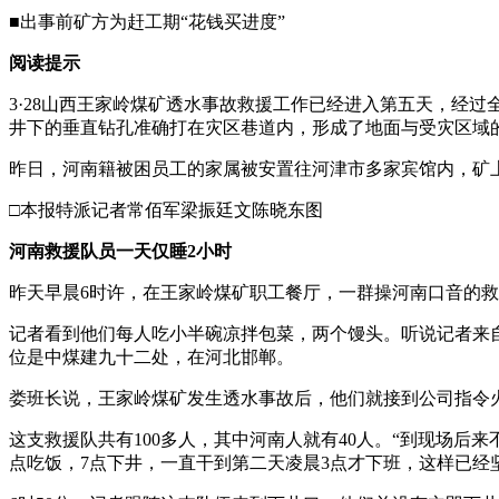
■出事前矿方为赶工期“花钱买进度”
阅读提示
3·28山西王家岭煤矿透水事故救援工作已经进入第五天，经过
井下的垂直钻孔准确打在灾区巷道内，形成了地面与受灾区域的第
昨日，河南籍被困员工的家属被安置往河津市多家宾馆内，矿
□本报特派记者常佰军梁振廷文陈晓东图
河南救援队员一天仅睡2小时
昨天早晨6时许，在王家岭煤矿职工餐厅，一群操河南口音的
记者看到他们每人吃小半碗凉拌包菜，两个馒头。听说记者来
位是中煤建九十二处，在河北邯郸。
娄班长说，王家岭煤矿发生透水事故后，他们就接到公司指令火
这支救援队共有100多人，其中河南人就有40人。“到现场后
点吃饭，7点下井，一直干到第二天凌晨3点才下班，这样已经