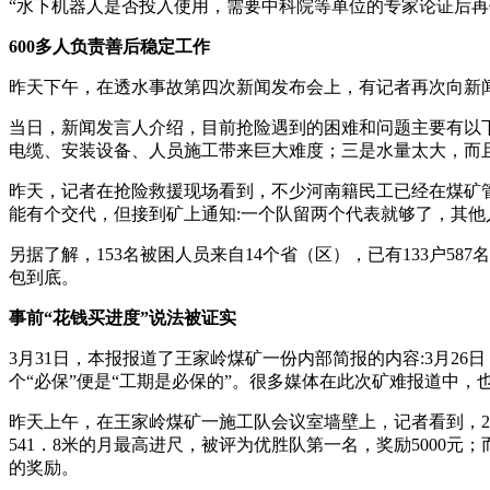
“水下机器人是否投入使用，需要中科院等单位的专家论证后
600多人负责善后稳定工作
昨天下午，在透水事故第四次新闻发布会上，有记者再次向新闻
当日，新闻发言人介绍，目前抢险遇到的困难和问题主要有以下
电缆、安装设备、人员施工带来巨大难度；三是水量太大，而且
昨天，记者在抢险救援现场看到，不少河南籍民工已经在煤矿
能有个交代，但接到矿上通知:一个队留两个代表就够了，其
另据了解，153名被困人员来自14个省（区），已有133户5
包到底。
事前“花钱买进度”说法被证实
3月31日，本报报道了王家岭煤矿一份内部简报的内容:3月2
个“必保”便是“工期是必保的”。很多媒体在此次矿难报道中，
昨天上午，在王家岭煤矿一施工队会议室墙壁上，记者看到，20
541．8米的月最高进尺，被评为优胜队第一名，奖励5000元；
的奖励。