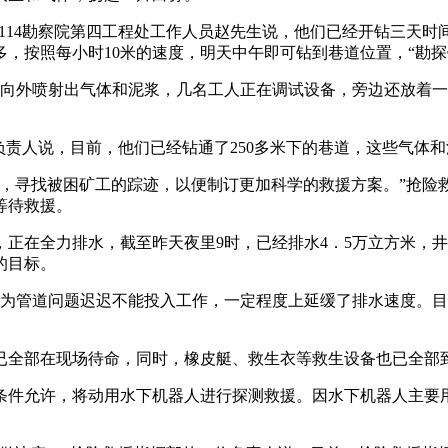
”114勘察院第四工程处工作人员赵先生说，他们已经开钻三天时
，按照每小时10米的速度，明天中午即可钻到巷道位置，“勘探钻
时向外喷射出气体和泥浆，几名工人正在调试设备，旁边还放着
一负责人说，目前，他们已经钻通了250多米下的巷道，这些气体
内，寻找被困矿工的踪迹，以便制订更加科学的救援方案。”抢险
等待救援。
正在全力排水，截至昨天夜里9时，已经排水4．5万立方米，井
的目标。
因为管道问题迟迟不能投入工作，一定程度上延缓了排水速度。
已全部在现场待命，同时，橡皮艇、救生衣等救生设备也已全部
条件允许，将动用水下机器人进行探测救援。因水下机器人主要