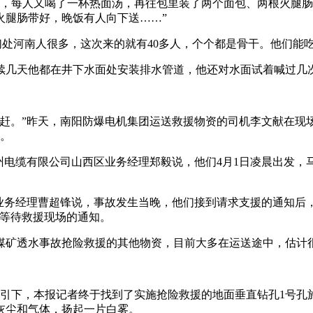
井，每人又喝了一杯热面汤，再往包里装了两个面包、两根火腿肠
火腿肠带好，晚饭有人向下送……”
们处河南人很多，这次来的就有40多人，个个都是骨干。他们能
续几天他都在井下水面处安装排水管道，他还对水面试着喊过几
赶。”昨天，南阳防爆电机集团运送救援物资的司机李文献在现场告
场。
州电缆有限公司山西区业务经理郑毅说，他们4月1日凌晨出发，马
业务经理曹超锋说，事故发生当晚，他们接到请求支援的通知后，
在等待救援现场的通知。
煤矿透水事故抢险救援的其他物资，目前大多在运送途中，估计
指引下，本报记者终于找到了实施抢险救援的地面垂直钻孔1号孔
灰尘和气体，扬起一片白雾。