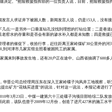
再做决定。”抢险救援指挥部的一位负责人说，目前，抢险救援指
发言人求证井下被困人数，新闻发言人说，仍是153人，没有
几点:一是另外一口垂直钻孔没找到理想的打钻位置；二是巷道
老窑水的存量和是否会有新的渗水补入都是未知数；四是救援已
管理者的催促下，收拾行李，赶往距离王家岭煤矿30公里外的河
他人到河津市几家宾馆去照看被困民工的家属。
87名家属来到事故发生地，还有20户正在途中。山西省抽调了60
6日，华晋公司总经理周压东在深入王家岭碟子沟风井工地视察，
也提出矿方“花钱买进度”的说法，针对这一说法，本报记者进行
10年3月23日，中煤一建第六十三处碟子沟项目部给综二队发
而此前，该队也曾于2009年12月份，创造了进尺427米的施工水