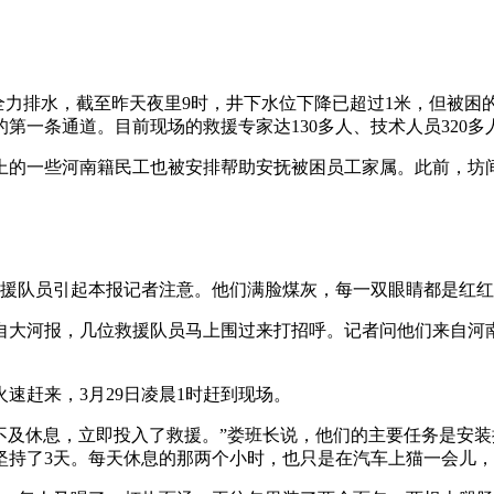
全力排水，截至昨天夜里9时，井下水位下降已超过1米，但被困
一条通道。目前现场的救援专家达130多人、技术人员320多人
上的一些河南籍民工也被安排帮助安抚被困员工家属。此前，坊间
救援队员引起本报记者注意。他们满脸煤灰，每一双眼睛都是红
自大河报，几位救援队员马上围过来打招呼。记者问他们来自河
速赶来，3月29日凌晨1时赶到现场。
来不及休息，立即投入了救援。”娄班长说，他们的主要任务是安
坚持了3天。每天休息的那两个小时，也只是在汽车上猫一会儿