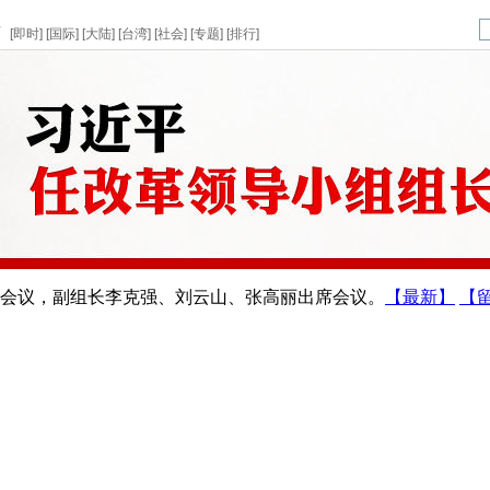
页
[
即时
] [
国际
] [
大陆
] [
台湾
] [
社会
] [
专题
] [
排行
]
次会议，副组长李克强、刘云山、张高丽出席会议。
【最新】
【