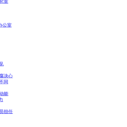
究室
办公室
见
腐决心
不同
动能
力
员担任