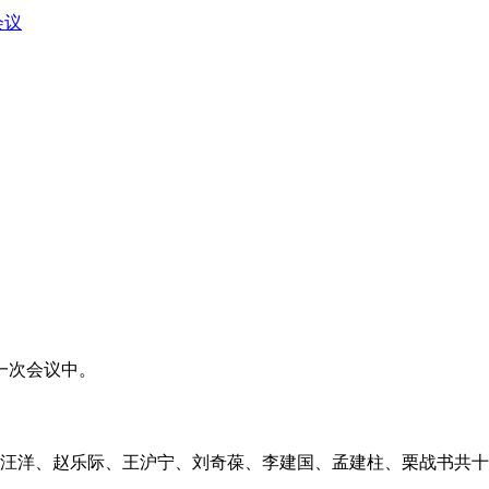
会议
一次会议中。
、汪洋、赵乐际、王沪宁、刘奇葆、李建国、孟建柱、栗战书共