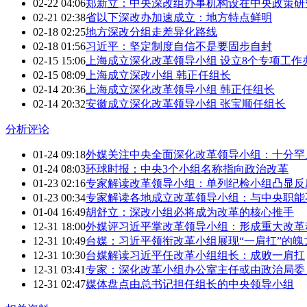
02-22 04:06
郑新立：中央深改组办事机构设在中央政策研
02-21 02:38
省以下深改办加速成立：地方特点鲜明
02-18 02:25
地方深改分组走差异化路线
02-18 01:56
习近平：坚定制度自信不是要固步自封
02-15 15:06
上海成立深化改革领导小组 设立8个专项工作
02-15 08:09
上海成立深改小组 韩正任组长
02-14 20:36
上海成立深化改革领导小组 韩正任组长
02-14 20:32
安徽成立深化改革领导小组 张宝顺任组长
分析评论
01-24 09:18
外媒关注中央全面深化改革领导小组：十分罕
01-24 08:03
环球时报：中央3个小组名称指向政治改革
01-23 02:16
专家解读改革领导小组：单列纪检小组凸显反
01-23 00:34
专家解读各地成立改革领导小组：与中央职能
01-04 16:49
胡舒立：深改小组必将成为改革的核心推手
12-31 18:00
外媒评习近平掌改革领导小组：形成重大改革
12-31 10:49
台媒：习近平领衔改革小组展现“一肩扛”的魄
12-31 10:30
台媒解读习近平任改革小组组长：成败一肩扛
12-31 03:41
专家：深化改革小组办公室主任或由政治局委
12-31 02:47
媒体盘点由总书记担任组长的中央领导小组