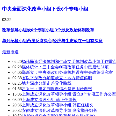
中央全面深化改革小组下设6个专项小组
02:25
改革领导小组设6个专项小组 3个涉及政治体制改革
单列纪检小组凸显反腐决心
|
经济与生态放在一组有深意
最新报道
02:20
杨伟民谈经济体制和生态文明体制改革小组工作重
02:28
媒体统计：三中全会60项改革任务中已启动31项
04:06
郑新立：中央深改组办事机构设在中央政策研究室
02:38
省以下深改办加速成立：地方特点鲜明
02:25
地方深改分组走差异化路线
01:56
习近平：坚定制度自信不是要固步自封
15:06
上海成立深化改革领导小组 设立8个专项工作办公室
08:09
上海成立深改小组 韩正任组长
20:36
上海成立深化改革领导小组 韩正任组长
20:32
安徽成立深化改革领导小组 张宝顺任组长
10:52
18省份成立全面深化改革领导小组(名单)