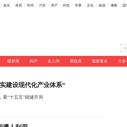
娱乐
体育
时尚
汽车
房产
科技
军事
文化
旅游
佛教
国
站
暖新闻
风声
在人间
唐驳虎
凰家看台
大参
实建设现代化产业体系”
，看“十五五”稳健开局