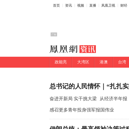
首页
资讯
视频
直播
凤凰卫视
财经
政能亮
大湾区
港澳
台湾
总书记的人民情怀｜“扎扎实
奋进开新局 实干挑大梁
从经济半年报
感召更多青年投身强军报国伟业