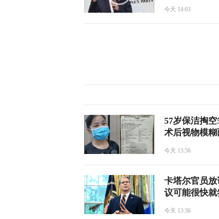
今天 14:03
57岁保洁掏
术后视物模糊
今天 13:56
卡塔尔官员放话
议可能很快就
今天 13:36