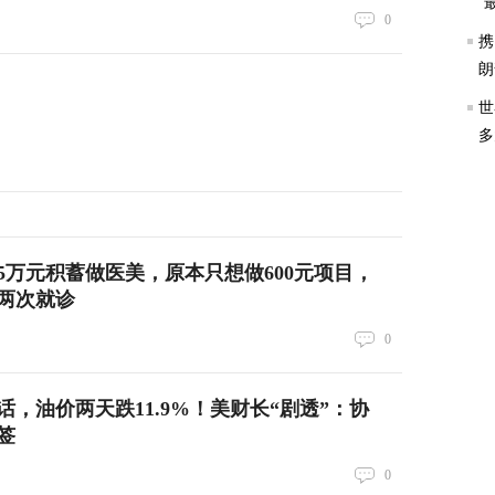
“
0
携
朗
世
多
空5万元积蓄做医美，原本只想做600元项目，
两次就诊
0
，油价两天跌11.9%！美财长“剧透”：协
签
0