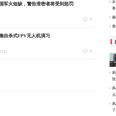
从
国军火短缺，警告泄密者将受到惩罚
卷
扬
0
唐
施自杀式FPV无人机演习
0
5:12
风
毁
风
么
风
了