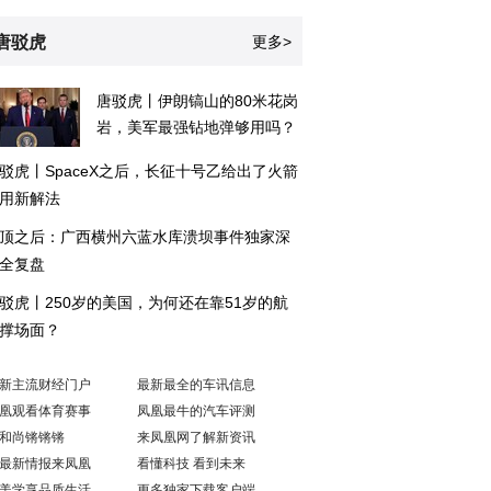
唐驳虎
更多>
唐驳虎丨伊朗镐山的80米花岗
岩，美军最强钻地弹够用吗？
驳虎丨SpaceX之后，长征十号乙给出了火箭
用新解法
顶之后：广西横州六蓝水库溃坝事件独家深
全复盘
驳虎丨250岁的美国，为何还在靠51岁的航
撑场面？
新主流财经门户
最新最全的车讯信息
凰观看体育赛事
凤凰最牛的汽车评测
和尚锵锵锵
来凤凰网了解新资讯
最新情报来凤凰
看懂科技 看到未来
美学享品质生活
更多独家下载客户端