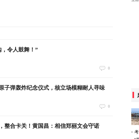
购，令人鼓舞！”
0
原子弹轰炸纪念仪式，核立场模糊耐人寻味
0
，整合卡关！黄国昌：相信郑丽文会守诺
考