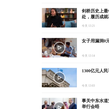
剑桥历史上最
处，履历成就
今天 13:21
女子用漏洞0
今天 13:14
1300亿元
今天 13:03
事关中东水道
举行会晤