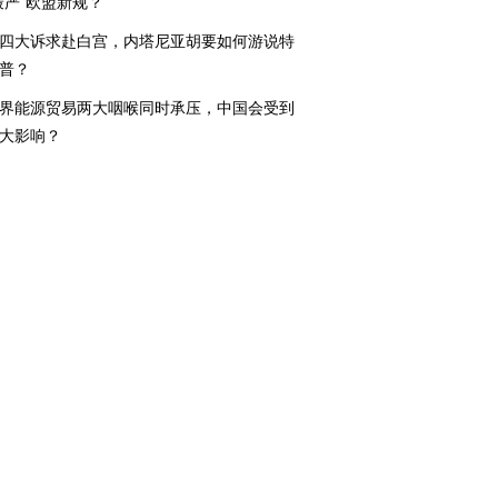
最严”欧盟新规？
四大诉求赴白宫，内塔尼亚胡要如何游说特
普？
界能源贸易两大咽喉同时承压，中国会受到
大影响？