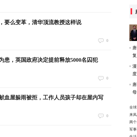
，要么变革，清华顶流教授这样说
0
唐
复
为患，英国政府决定提前释放5000名囚犯
漫
度
0
唐
母
献血屋躲雨被拒，工作人员孩子却在屋内写
全球
来凤
0
两个
军事
生活