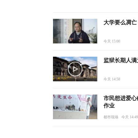
大学要么凋亡
今天 15:00
监狱长期人满
今天 14:58
市民想进爱心
作业
都市现场
今天 14:49