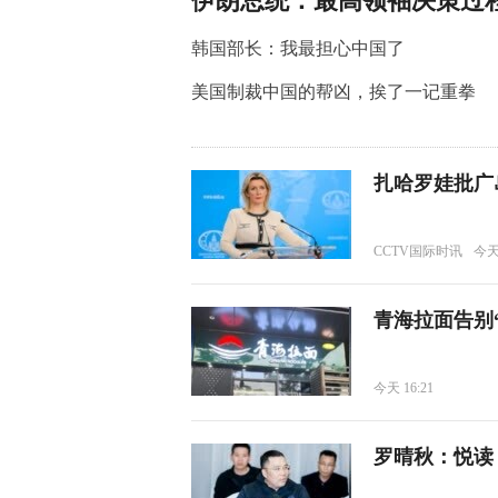
伊朗总统：最高领袖决策过
韩国部长：我最担心中国了
美国制裁中国的帮凶，挨了一记重拳
扎哈罗娃批广
CCTV国际时讯
今天 
青海拉面告别
今天 16:21
罗晴秋：悦读