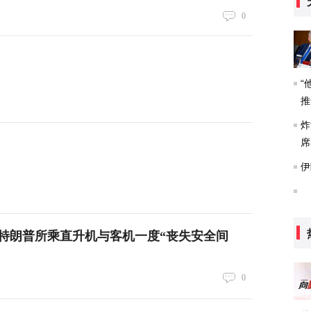
0
“
推
炸
席
伊
特朗普所乘直升机与客机一度“丧失安全间
0