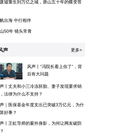
废墟重生到万亿之城，唐山五十年的蝶变答
帆出海 中行相伴
山50年 镜头常青
风声
更多>
风声丨“冯院长看上你了”，背
后有大问题
声丨丈夫和小三冷冻胚胎、妻子发现要求销
，法律为什么不支持？
声｜医保基金年度支出已突破3万亿元，为什
算好事？
声丨王虹导师的窗外身影，为何让网友破防
？