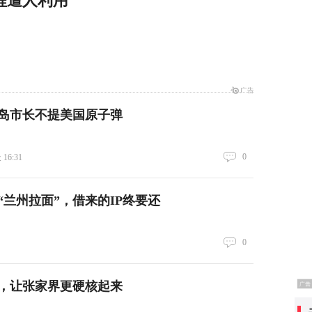
程遭人利用
岛市长不提美国原子弹
0
16:31
“兰州拉面”，借来的IP终要还
0
，让张家界更硬核起来