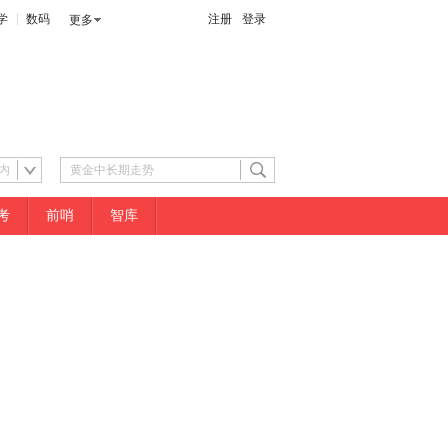
学
数码
注册
登录
更多
内
考
前哨
智库