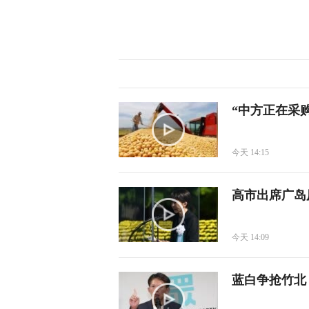
“中方正在采
今天 14:15
高市出席广岛
今天 14:09
蓝白争抢竹北