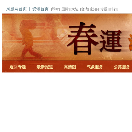
凤凰网首页
|
资讯首页
[
即时
] [
国际
] [
大陆
] [
台湾
] [
社会
] [
专题
] [
排行
]
返回专题
最新报道
高清图
气象服务
公路服务