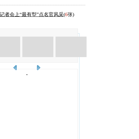
记者会上“最有型”点名官风采
(
6
张)
-