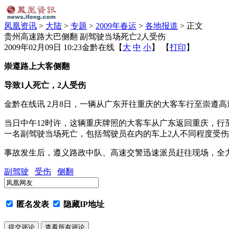
凤凰资讯
>
大陆
>
专题
>
2009年春运
>
各地报道
> 正文
贵州高速路大巴侧翻 副驾驶当场死亡2人受伤
2009年02月09日 10:23
金黔在线
【
大
中
小
】 【
打印
】
崇遵路上大客侧翻
导致1人死亡，2人受伤
金黔在线讯 2月8日，一辆从广东开往重庆的大客车行至崇遵
当日中午12时许，这辆重庆牌照的大客车从广东返回重庆，
一名副驾驶当场死亡，包括驾驶员在内的车上2人不同程度受
事故发生后，遵义路政中队、高速交警迅速派员赶往现场，全
副驾驶
受伤
侧翻
匿名发表
隐藏IP地址