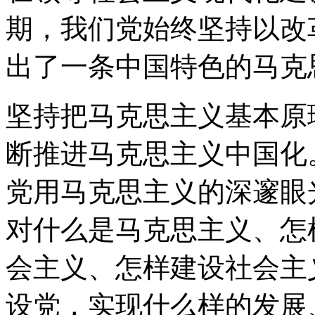
期，我们党始终坚持以改
出了一条中国特色的马克
坚持把马克思主义基本原
断推进马克思主义中国化
党用马克思主义的深邃眼
对什么是马克思主义、怎
会主义、怎样建设社会主
设党，实现什么样的发展