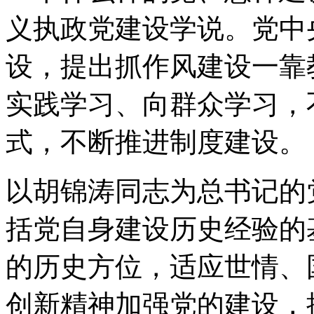
义执政党建设学说。党中
设，提出抓作风建设一靠
实践学习、向群众学习，
式，不断推进制度建设。
以胡锦涛同志为总书记的
括党自身建设历史经验的
的历史方位，适应世情、
创新精神加强党的建设，