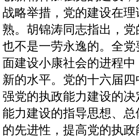
战略举措，党的建设在理
熟。胡锦涛同志指出，党
也不是一劳永逸的。全党
面建设小康社会的进程中
新的水平。党的十六届四
强党的执政能力建设的决
能力建设的指导思想、总
的先进性，提高党的执政