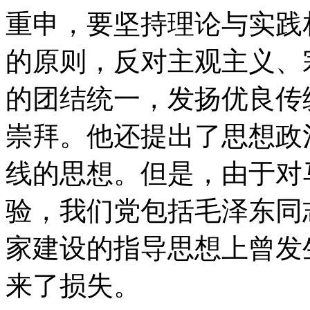
重申，要坚持理论与实践
的原则，反对主观主义、
的团结统一，发扬优良传
崇拜。他还提出了思想政
线的思想。但是，由于对
验，我们党包括毛泽东同
家建设的指导思想上曾发
来了损失。