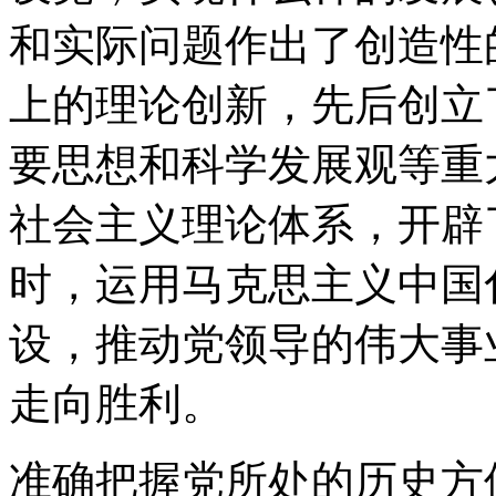
和实际问题作出了创造性
上的理论创新，先后创立
要思想和科学发展观等重
社会主义理论体系，开辟
时，运用马克思主义中国
设，推动党领导的伟大事
走向胜利。
准确把握党所处的历史方