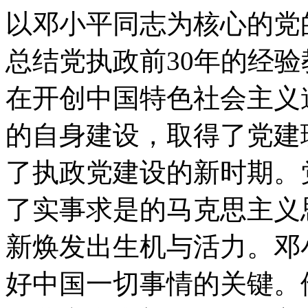
以邓小平同志为核心的党
总结党执政前30年的经
在开创中国特色社会主义
的自身建设，取得了党建
了执政党建设的新时期。
了实事求是的马克思主义
新焕发出生机与活力。邓
好中国一切事情的关键。