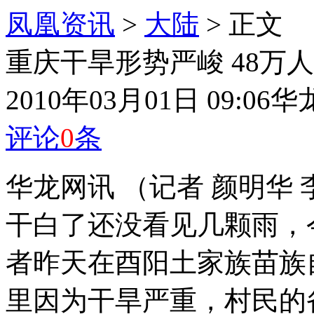
凤凰资讯
>
大陆
> 正文
重庆干旱形势严峻 48万
2010年03月01日 09:06
华
评论
0
条
华龙网讯 （记者 颜明华 
干白了还没看见几颗雨，
者昨天在酉阳土家族苗族
里因为干旱严重，村民的