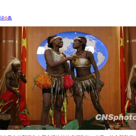
论
0
条