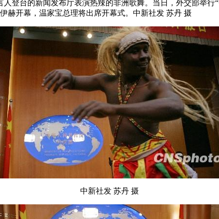
发言人登台的新闻发布厅表演热辣的非洲歌舞。当日，外交部举行
伊赫开幕，温家宝总理将出席开幕式。中新社发 苏丹 摄
中新社发 苏丹 摄