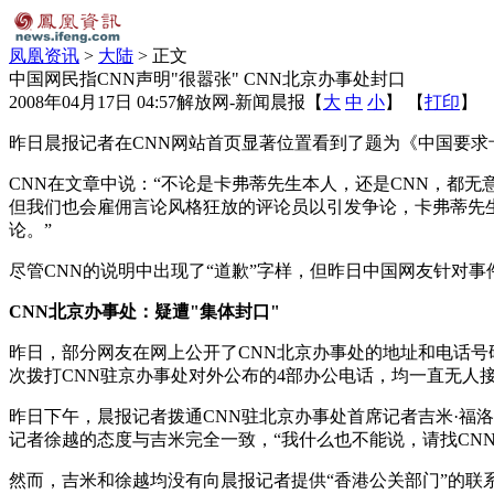
凤凰资讯
>
大陆
> 正文
中国网民指CNN声明"很嚣张" CNN北京办事处封口
2008年04月17日 04:57
解放网-新闻晨报
【
大
中
小
】 【
打印
】
昨日晨报记者在CNN网站首页显著位置看到了题为《中国要求
CNN在文章中说：“不论是卡弗蒂先生本人，还是CNN，都无
但我们也会雇佣言论风格狂放的评论员以引发争论，卡弗蒂先
论。”
尽管CNN的说明中出现了“道歉”字样，但昨日中国网友针对事件的声
CNN北京办事处：疑遭"集体封口"
昨日，部分网友在网上公开了CNN北京办事处的地址和电话号
次拨打CNN驻京办事处对外公布的4部办公电话，均一直无人
昨日下午，晨报记者拨通CNN驻北京办事处首席记者吉米·福
记者徐越的态度与吉米完全一致，“我什么也不能说，请找CNN
然而，吉米和徐越均没有向晨报记者提供“香港公关部门”的联