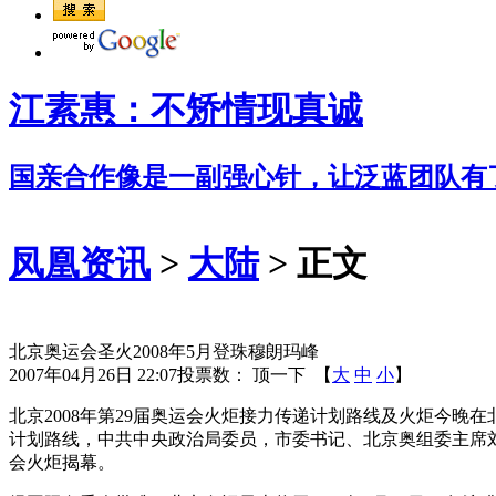
江素惠：不矫情现真诚
国亲合作像是一副强心针，让泛蓝团队有
凤凰资讯
>
大陆
> 正文
北京奥运会圣火2008年5月登珠穆朗玛峰
2007年04月26日 22:07
投票数：
顶一下
【
大
中
小
】
北京2008年第29届奥运会火炬接力传递计划路线及火炬今
计划路线，中共中央政治局委员，市委书记、北京奥组委主席
会火炬揭幕。