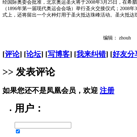
经国际奥委会批准，北京奥运圣火将于2008年3月25日，在希腊
（1896年第一届现代奥运会会场）举行圣火交接仪式；2008
式上，还将留出一个火种灯用于圣火抵达珠峰活动。圣火抵达珠
编辑： zhouh
[
评论
] [
论坛
] [
写博客
] [
我来纠错
] [
好友分
>> 发表评论
如果您还不是凤凰会员，欢迎
注册
用户：