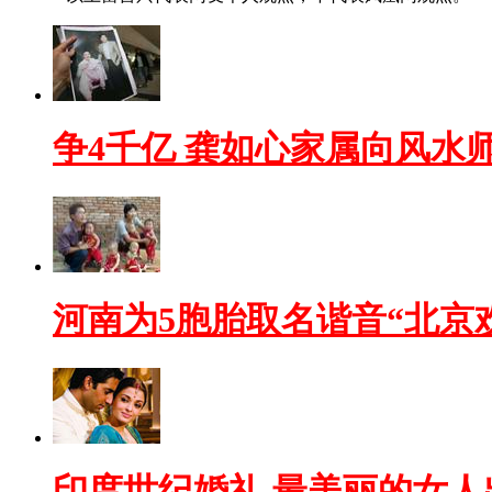
争4千亿 龚如心家属向风水
河南为5胞胎取名谐音“北京
印度世纪婚礼 最美丽的女人