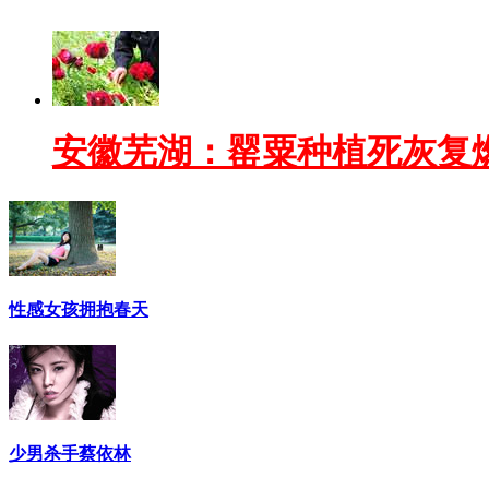
安徽芜湖：罂粟种植死灰复
性感女孩拥抱春天
少男杀手蔡依林