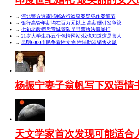
→
河北警方透露邯郸农行盗窃案疑犯作案细节
→
银行高管年薪均在百万元以上 高薪酬引发争议
→
七旬老教师斥责城管队员野蛮执法遭暴打
→
21岁大学生办五个色情网站:我也知道这是害人
→
昆明6000市民争看性文物 性辅助器销售火爆
杨振宁妻子翁帆写下双语情
天文学家首次发现可能适合