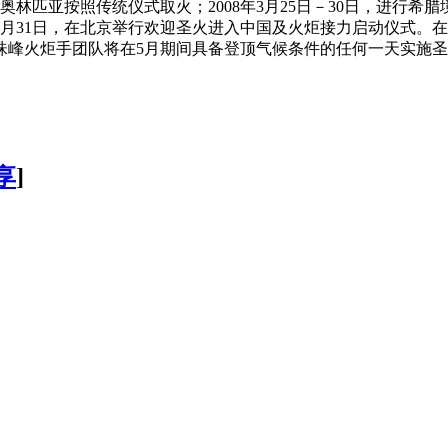
奥林匹亚按照传统仪式取火；2008年3月25日－30日，进行希腊
年3月31日，在北京举行欢迎圣火进入中国及火炬接力启动仪式。在
峰火炬手团队将在5月期间具备登顶气候条件的任何一天实施圣火
享
]