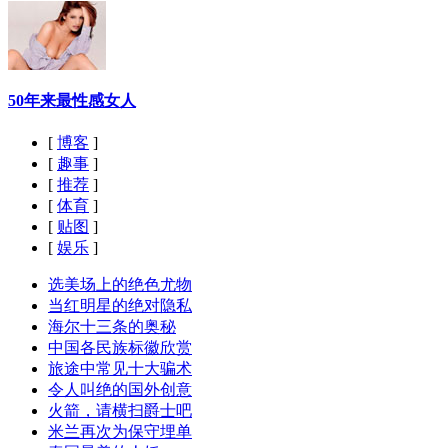
50年来最性感女人
[
博客
]
[
趣事
]
[
推荐
]
[
体育
]
[
贴图
]
[
娱乐
]
选美场上的绝色尤物
当红明星的绝对隐私
海尔十三条的奥秘
中国各民族标徽欣赏
旅途中常见十大骗术
令人叫绝的国外创意
火箭，请横扫爵士吧
米兰再次为保守埋单