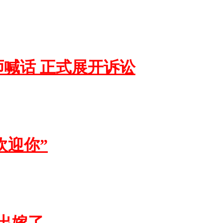
师喊话 正式展开诉讼
欢迎你”
出嫁了