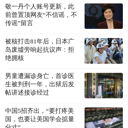
敬一丹个人账号更新，此
前曾置顶网友“不信谣，不
传谣”留言
被核打击81年后，日本广
岛废墟旁响起抗议声：拒
绝拥核
男童遭漏诊身亡，首诊医
生被判刑一年，出狱后发
帖讲述接诊经过
中国5招齐出，“要打疼美
国，也要让美国学会掂量
分寸”