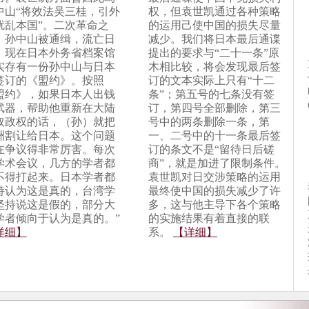
中山“将效法吴三桂，引外
权，但袁世凯通过各种策略
扰乱本国”。二次革命之
的运用己使中国的损失尽量
，孙中山被通缉，流亡日
减少。我们将日本最后通谍
。现在日本外务省档案馆
提出的要求与“二十一条”原
实存有一份孙中山与日本
木相比较，将会发现最后签
签订的《盟约》。按照
订的文本实际上只有“十二
盟约》，如果日本人出钱
条”；第五号的七条没有签
武器，帮助他重新在大陆
订，第四号全部删除，第三
取政权的话，（孙）就把
号中的两条删除一条，第
洲割让给日本。这个问题
一、二号中的十一条最后签
在争议得非常厉害。每次
订的条文不是“留待日后磋
学术会议，几方的学者都
商”，就是加进了限制条件。
不得打起来。日本学者都
袁世凯对日交涉策略的运用
持认为这是真的，台湾学
最终使中国的损失减少了许
坚持说这是假的，部分大
多，这与他主导下各个策略
学者倾向于认为是真的。”
的实施结果有着直接的联
详细】
系。
【详细】