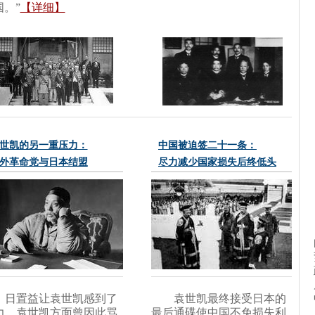
。”
【详细】
世凯的另一重压力：
中国被迫签二十一条：
外革命党与日本结盟
尽力减少国家损失后终低头
日置益让袁世凯感到了
袁世凯最终接受日本的
力。袁世凯方面曾因此骂
最后通碟使中国不免损失利