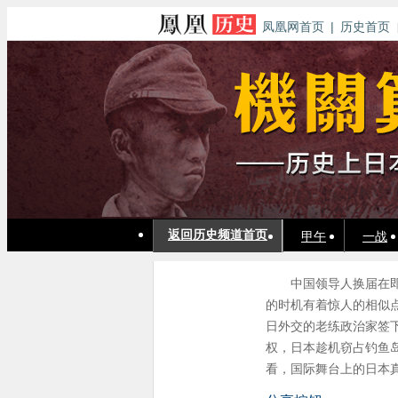
凤凰网首页
|
历史首页
返回历史频道首页
甲午
一战
中国领导人换届在即
的时机有着惊人的相似
日外交的老练政治家签
权，日本趁机窃占钓鱼
看，国际舞台上的日本