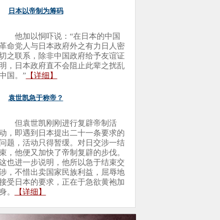
日本以帝制为筹码
他加以恫吓说：“在日本的中国
革命党人与日本政府外之有力日人密
切之联系，除非中国政府给予友谊证
明，日本政府直不会阻止此辈之扰乱
中国。”
【详细】
袁世凯急于称帝？
但袁世凯刚刚进行复辟帝制活
动，即遇到日本提出二十一条要求的
问题，活动只得暂缓。对日交涉一结
束，他便又加快了帝制复辟的步伐。
这也进一步说明，他所以急于结束交
涉，不惜出卖国家民族利益，屈辱地
接受日本的要求，正在于急欲黄袍加
身。
【详细】