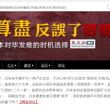
[
轶闻秘档
] [
历史映像室
] [
专题
] [
专家论史
] [
民间说史
]
七七
建交
启示
评论
，日本却不顾中方一再严正交涉，于2012年9月11日宣布“国有化”钓
点：趁慈禧六十大寿，后起的小国日本挑战亚洲第一清朝海军一击即中；
下亡国的“二十一条”；趁国共合作即将成功，日本发动全面战争以图扩大
岛……回顾近代史，日本屡屡发难又屡屡“得手”，其时机把握不可谓不精
真的赢了吗？
【网友评论】