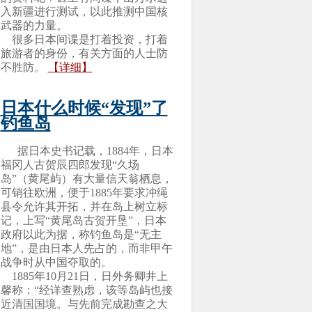
入新疆进行测试，以此推测中国核
武器的力量。
很多日本间谍是打着投资，打着
旅游者的身份，有关方面的人士防
不胜防。
【详细】
日本什么时候“发现”了
钓鱼岛
据日本史书记载，1884年，日本
福冈人古贺辰四郎发现“久场
岛”（黄尾屿）有大量信天翁栖息，
可销往欧洲，便于1885年要求冲绳
县令允许其开拓，并在岛上树立标
记，上写“黄尾岛古贺开垦”，日本
政府以此为据，称钓鱼岛是“无主
地”，是由日本人先占的，而非甲午
战争时从中国夺取的。
1885年10月21日，日外务卿井上
馨称：“经详查熟虑，该等岛屿也接
近清国国境。与先前完成勘查之大