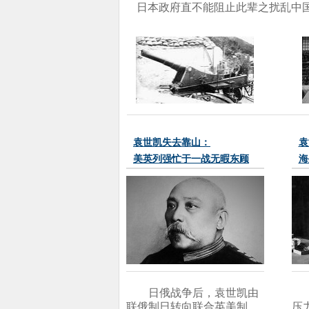
日本政府直不能阻止此辈之扰乱中国
袁世凯失去靠山：
袁
美英列强忙于一战无暇东顾
海
日俄战争后，袁世凯由
联俄制日转向联合英美制
压