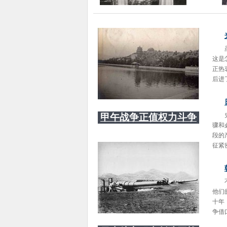
这是
正热
后进
甲午战争正值权力斗争
骤和
关键时刻
段的
征紧
他们
十年
争借