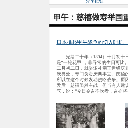
分享按钮
日本挑起甲午战争的切入时机：
光绪二十年（1894）十月初
是“一轮花甲”，非寻常的生日可比
二月初二日，就委派礼亲王世铎庆郡
庆典处，专门负责庆典事宜。慈禧
所以在这个时候发动侵略战争。原因
发后，慈禧虽然主战，但当有人建
气，说：“今日令吾不欢者，吾亦将