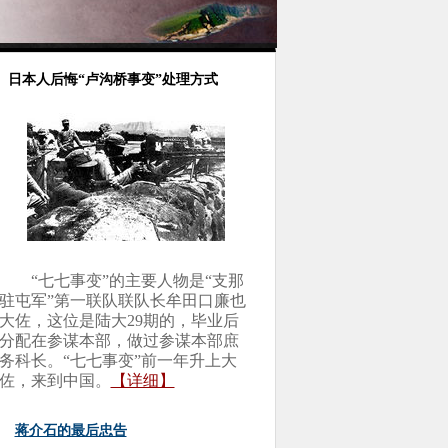
日本人后悔“卢沟桥事变”处理方式
“七七事变”的主要人物是“支那
驻屯军”第一联队联队长牟田口廉也
大佐，这位是陆大29期的，毕业后
分配在参谋本部，做过参谋本部庶
务科长。“七七事变”前一年升上大
佐，来到中国。
【详细】
蒋介石的最后忠告