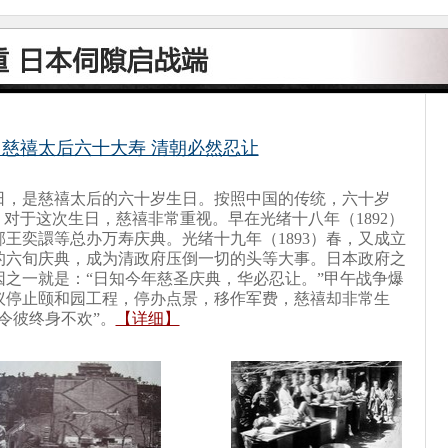
慈禧太后六十大寿 清朝必然忍让
十日，是慈禧太后的六十岁生日。按照中国的传统，六十岁
。对于这次生日，慈禧非常重视。早在光绪十八年（1892）
王奕譞等总办万寿庆典。光绪十九年（1893）春，又成立
的六旬庆典，成为清政府压倒一切的头等大事。日本政府之
之一就是：“日知今年慈圣庆典，华必忍让。”甲午战争爆
议停止颐和园工程，停办点景，移作军费，慈禧却非常生
令彼终身不欢”。
【详细】