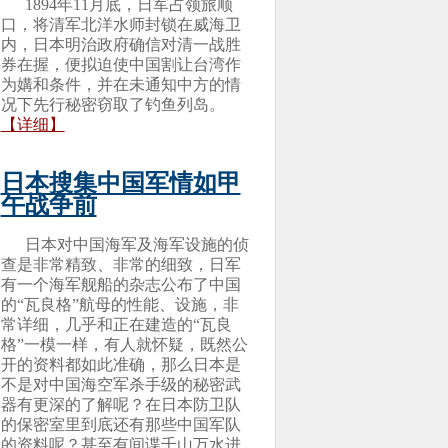
1894年11月底，日军占领旅顺
口，将清军北洋水师封锁在威海卫
内，日本明治政府确信对清一战胜
券在握，便拟迫使中国割让台湾作
为媾和条件，并在未通知中方的情
况下先行秘密窃取了钓鱼列岛。
【详细】
日本搜集中国军情如甲
午战争前
日本对中国海军及海军设施的侦
查是非常精致、非常的细致，日军
有一个海军舰船的杂志公布了中国
的“瓦良格”航母的性能、设施，非
常详细，几乎和正在建造的“瓦良
格”一模一样，有人就怀疑，既然公
开的资料都如此准确，那么日本是
不是对中国海空军杀手级的秘密武
器有更深的了解呢？在日本防卫队
的保密室里到底还有那些中国军队
的资料呢？甚至有间谍千山万水进