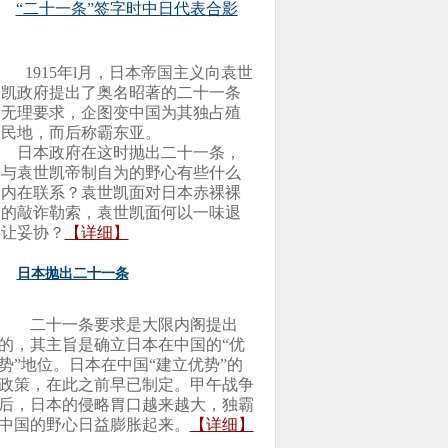
“二十一条”签字时中日代表合影
1915年l月，日本帝国主义向袁世
凯政府提出了奥名昭著的二十一条
无理要求，企图变中国为其独占殖
民地，而后称霸东亚。
日本政府在这时抛出二十一条，
与袁世凯帝制自为的野心有些什么
内在联系？袁世凯面对日本赤裸裸
的敲诈勒索，袁世凯面何以一味退
让妥协？
【详细】
日本抛出二十一条
二十一条要求是大限内阁提出
的，其主旨是确立日本在中国的“优
势”地位。日本在中国“建立优势”的
政策，在此之前早已制定。甲午战争
后，日本的侵略胃口越来越大，独霸
中国的野心日益膨胀起来。
【详细】