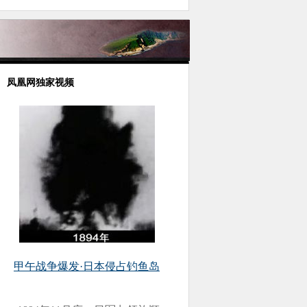
凤凰网独家视频
甲午战争爆发·日本侵占钓鱼岛