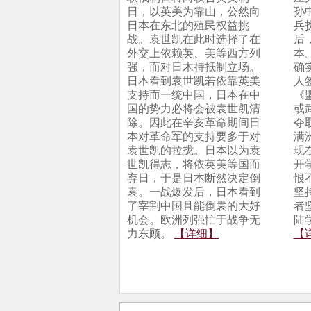
日，以英美为靠山，公然向
孙
日本在东北的殖民权益挑
兵
战。袁世凯在此时选择了在
后
外交上依赖英、美等西方列
本
强，而对日木持抵制立场。
确
日本看到袁世凯若依靠英美
人
支持而一统中国，日本在中
《
国的势力必将会被袁世凯清
或
除。因此在辛亥革命期间日
夺
本对革命军的支持要多于对
满
袁世凯的拉拢。日本以为袁
现
世凯得志，将依英美等国而
开
弃日，于是日本断然决定倒
恨
袁。一战爆发后，日本看到
坚
了宰割中国且能倒袁的大好
者
机会。欧洲列强忙于战争无
陆
力东顾。
【详细】
【