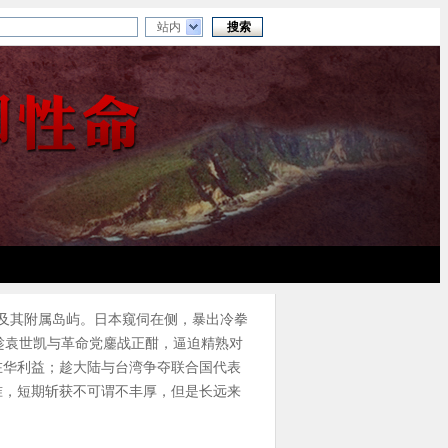
站内
鱼岛及其附属岛屿。日本窥伺在侧，暴出冷拳
趁袁世凯与革命党鏖战正酣，逼迫精熟对
在华利益；趁大陆与台湾争夺联合国代表
准，短期斩获不可谓不丰厚，但是长远来