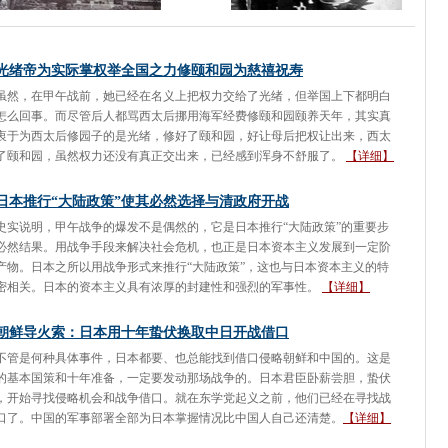
光绪帝为实际掌权举全国之力修颐和园为慈禧祝寿
虽然，在甲午战前，她已经在名义上把权力交给了光绪，但举国上下都明白
怎么回事。而尽管后人都骂西太后挪用海军经费修颐和园颐养天年，其实真
衷于为西太后修园子的是光绪，修好了颐和园，好让母后把权让出来，西太
了颐和园，虽然权力还没有真正交出来，已经感到浑身不舒服了。
【详细】
日本推行“大陆政策”使其必然选择与清政府开战
史实说明，甲午战争的爆发不是偶然的，它是日本推行“大陆政策”的重要步
必然结果。用战争手段来解决社会危机，也正是日本资本主义发展到一定阶
产物。日本之所以用战争形式来推行“大陆政策”，这也与日本资本主义的特
密相关。日本的资本主义具有浓厚的封建性和强烈的军事性。
【详细】
朝鲜导火索：日本用十年蛰伏换取中日开战借口
不管是何种具体事件，日本都要、也总能找到借口侵略朝鲜和中国的。这是
的基本国策和十年准备，一定要发动那场战争的。日本君臣卧薪尝胆，蛰伏
，开始寻找侵略机会和战争借口。就在东学党起义之前，他们已经在寻找战
口了。中国的军事部署全部为日本掌握情况比中国人自己还清楚。
【详细】