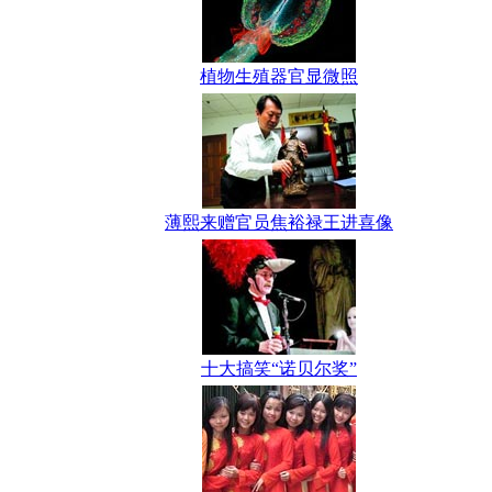
植物生殖器官显微照
薄熙来赠官员焦裕禄王进喜像
十大搞笑“诺贝尔奖”