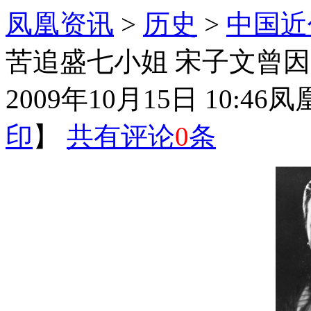
凤凰资讯
>
历史
>
中国近
苦追盛七小姐 宋子文曾因
2009年10月15日 10:46
凤
印
】
共有评论
0
条