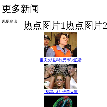
更多新闻
凤凰资讯
热点图片1
热点图片
重庆文强弟媳受审说脏话
“整容小姐”选美大赛