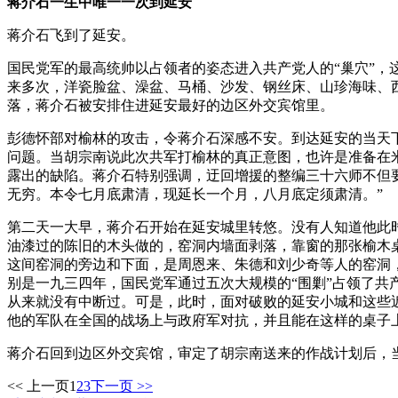
蒋介石一生中唯一一次到延安
蒋介石飞到了延安。
国民党军的最高统帅以占领者的姿态进入共产党人的“巢穴”
来多次，洋瓷脸盆、澡盆、马桶、沙发、钢丝床、山珍海味、
落，蒋介石被安排住进延安最好的边区外交宾馆里。
彭德怀部对榆林的攻击，令蒋介石深感不安。到达延安的当天
问题。当胡宗南说此次共军打榆林的真正意图，也许是准备在
露出的缺陷。蒋介石特别强调，迂回增援的整编三十六师不但
无穷。本令七月底肃清，现延长一个月，八月底定须肃清。”
第二天一大早，蒋介石开始在延安城里转悠。没有人知道他此
油漆过的陈旧的木头做的，窑洞内墙面剥落，靠窗的那张榆木
这间窑洞的旁边和下面，是周恩来、朱德和刘少奇等人的窑洞
别是一九三四年，国民党军通过五次大规模的“围剿”占领了
从来就没有中断过。可是，此时，面对破败的延安小城和这些
他的军队在全国的战场上与政府军对抗，并且能在这样的桌子
蒋介石回到边区外交宾馆，审定了胡宗南送来的作战计划后，
<< 上一页
1
2
3
下一页 >>