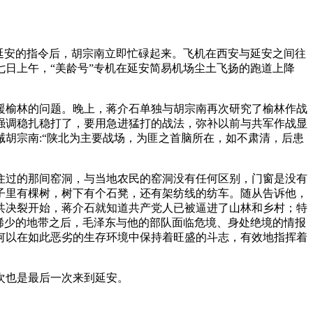
延安的指令后，胡宗南立即忙碌起来。飞机在西安与延安之间往
日上午，“美龄号”专机在延安简易机场尘土飞扬的跑道上降
援榆林的问题。晚上，蒋介石单独与胡宗南再次研究了榆林作战
强调稳扎稳打了，要用急进猛打的战法，弥补以前与共军作战显
胡宗南:“陕北为主要战场，为匪之首脑所在，如不肃清，后患
住过的那间窑洞，与当地农民的窑洞没有任何区别，门窗是没有
子里有棵树，树下有个石凳，还有架纺线的纺车。随从告诉他，
共决裂开始，蒋介石就知道共产党人已被逼进了山林和乡村；特
稀少的地带之后，毛泽东与他的部队面临危境、身处绝境的情报
何以在如此恶劣的生存环境中保持着旺盛的斗志，有效地指挥着
次也是最后一次来到延安。