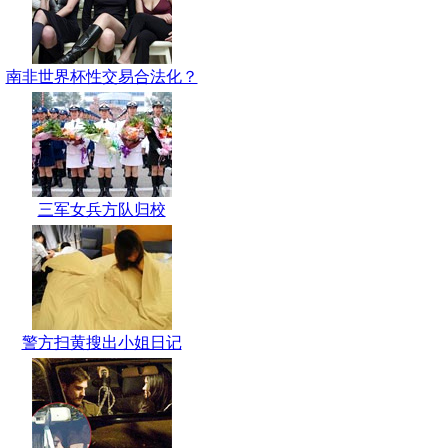
南非世界杯性交易合法化？
三军女兵方队归校
警方扫黄搜出小姐日记