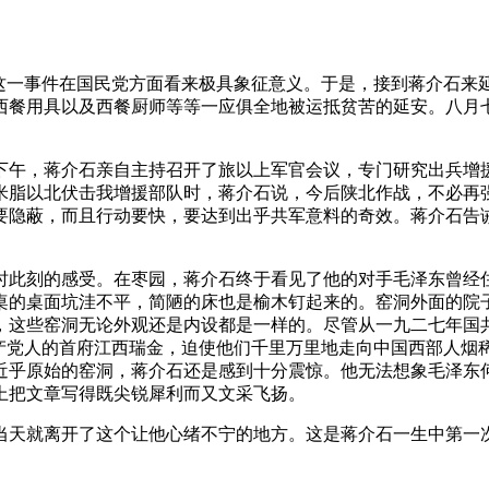
，这一事件在国民党方面看来极具象征意义。于是，接到蒋介石来
西餐用具以及西餐厨师等等一应俱全地被运抵贫苦的延安。八月七
下午，蒋介石亲自主持召开了旅以上军官会议，专门研究出兵增
米脂以北伏击我增援部队时，蒋介石说，今后陕北作战，不必再
要隐蔽，而且行动要快，要达到出乎共军意料的奇效。蒋介石告诫
时此刻的感受。在枣园，蒋介石终于看见了他的对手毛泽东曾经
桌的桌面坑洼不平，简陋的床也是榆木钉起来的。窑洞外面的院
，这些窑洞无论外观还是内设都是一样的。尽管从一九二七年国
共产党人的首府江西瑞金，迫使他们千里万里地走向中国西部人烟
近乎原始的窑洞，蒋介石还是感到十分震惊。他无法想象毛泽东
上把文章写得既尖锐犀利而又文采飞扬。
当天就离开了这个让他心绪不宁的地方。这是蒋介石一生中第一