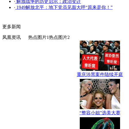
·
解放战争的历史启示：政治变迁
·
1949解放北平：地下党员见面大呼“原来是你！”
更多新闻
凤凰资讯
热点图片1
热点图片2
重庆涉黑案件陆续开庭
“整容小姐”选美大赛