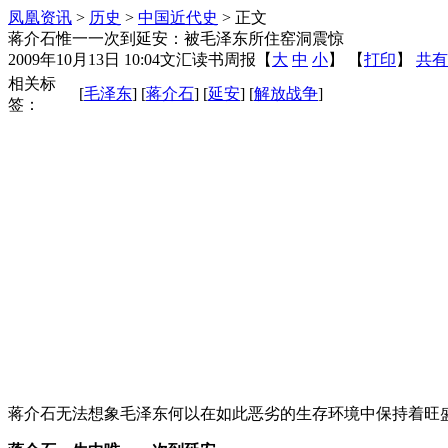
凤凰资讯
>
历史
>
中国近代史
> 正文
蒋介石惟一一次到延安：被毛泽东所住窑洞震惊
2009年10月13日 10:04
文汇读书周报
【
大
中
小
】 【
打印
】
共有
相关标
[
毛泽东
] [
蒋介石
] [
延安
] [
解放战争
]
签：
蒋介石无法想象毛泽东何以在如此恶劣的生存环境中保持着旺