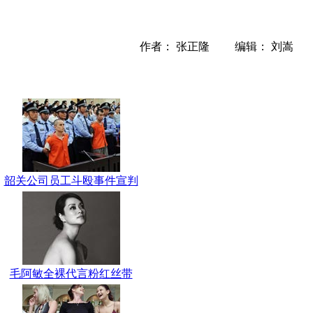
作者： 张正隆 编辑： 刘嵩
韶关公司员工斗殴事件宣判
毛阿敏全裸代言粉红丝带