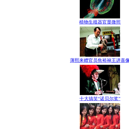
植物生殖器官显微照
薄熙来赠官员焦裕禄王进喜
十大搞笑“诺贝尔奖”