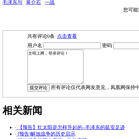
毛泽东与
蒋介石
一战
您可能
共有评论
0
条
点击查看
用户名
密码
所有评论仅代表网友意见，凤凰网保持
相关新闻
·
【预告】红太阳是怎样升起的--毛泽东的延安足迹
·
[预告]解放战争的历史启示