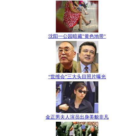
沈阳一公园暗藏"黄色地带"
“世维会”三大头目照片曝光
金正男夫人演员出身美貌非凡