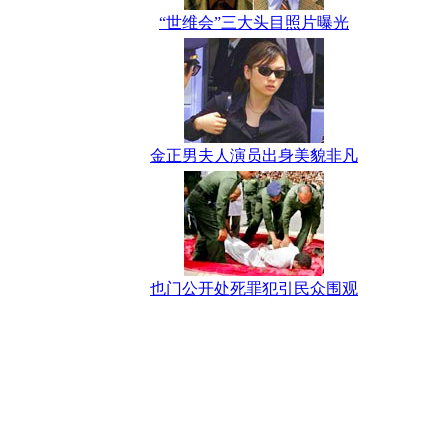
“世维会”三大头目照片曝光
金正男夫人演员出身美貌非凡
也门公开处死罪犯引民众围观