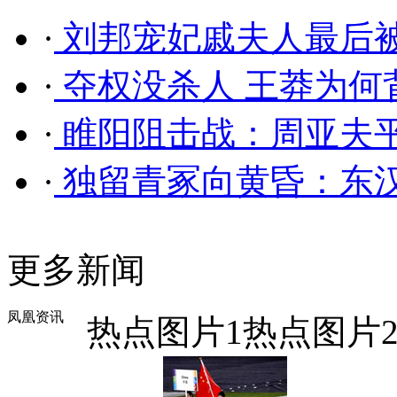
·
刘邦宠妃戚夫人最后
·
夺权没杀人 王莽为何
·
睢阳阻击战：周亚夫平
·
独留青冢向黄昏：东
更多新闻
凤凰资讯
热点图片1
热点图片