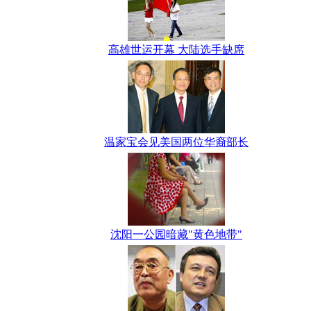
高雄世运开幕 大陆选手缺席
温家宝会见美国两位华裔部长
沈阳一公园暗藏"黄色地带"