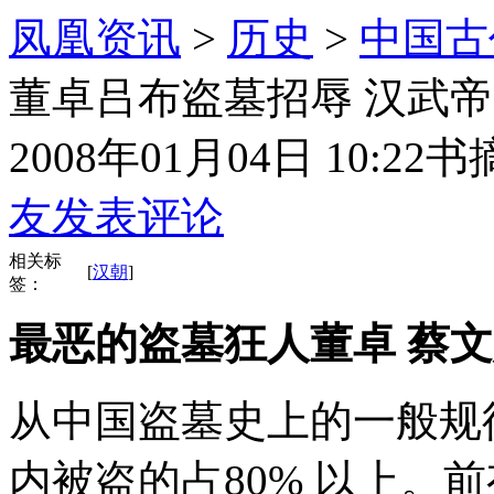
凤凰资讯
>
历史
>
中国古
董卓吕布盗墓招辱 汉武帝
2008年01月04日 10:22
书
友发表评论
相关标
[
汉朝
]
签：
最恶的盗墓狂人董卓 蔡
从中国盗墓史上的一般规律
内被盗的占80% 以上。