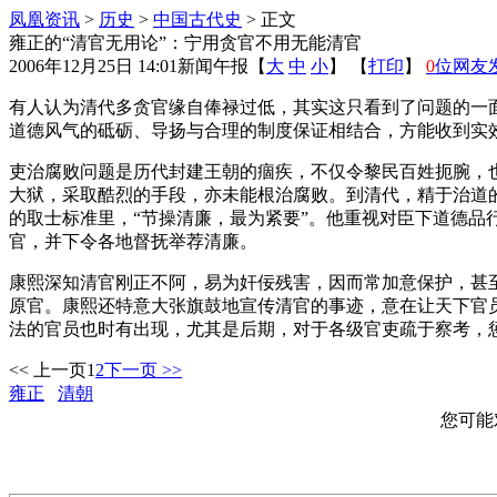
凤凰资讯
>
历史
>
中国古代史
> 正文
雍正的“清官无用论”：宁用贪官不用无能清官
2006年12月25日 14:01
新闻午报
【
大
中
小
】 【
打印
】
0
位网友
有人认为清代多贪官缘自俸禄过低，其实这只看到了问题的一
道德风气的砥砺、导扬与合理的制度保证相结合，方能收到实
吏治腐败问题是历代封建王朝的痼疾，不仅令黎民百姓扼腕，
大狱，采取酷烈的手段，亦未能根治腐败。到清代，精于治道
的取士标准里，“节操清廉，最为紧要”。他重视对臣下道德
官，并下令各地督抚举荐清廉。
康熙深知清官刚正不阿，易为奸佞残害，因而常加意保护，甚
原官。康熙还特意大张旗鼓地宣传清官的事迹，意在让天下官
法的官员也时有出现，尤其是后期，对于各级官吏疏于察考，
<< 上一页
1
2
下一页 >>
雍正
清朝
您可能