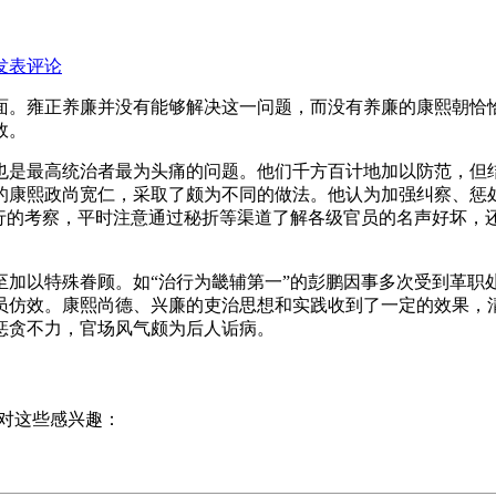
发表评论
面。雍正养廉并没有能够解决这一问题，而没有养廉的康熙朝恰
效。
也是最高统治者最为头痛的问题。他们千方百计地加以防范，但
的康熙政尚宽仁，采取了颇为不同的做法。他认为加强纠察、惩
品行的考察，平时注意通过秘折等渠道了解各级官员的名声好坏，
至加以特殊眷顾。如“治行为畿辅第一”的彭鹏因事多次受到革职
员仿效。康熙尚德、兴廉的吏治思想和实践收到了一定的效果，
惩贪不力，官场风气颇为后人诟病。
对这些感兴趣：