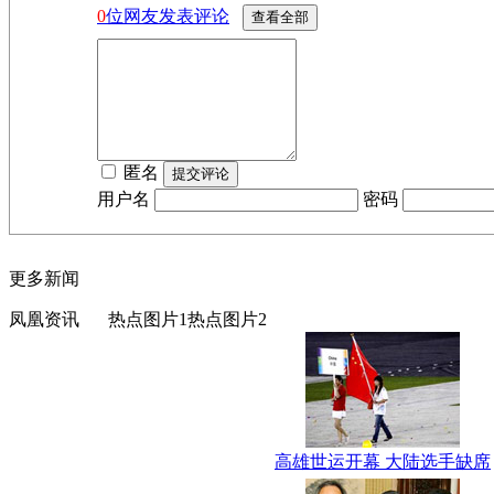
0
位网友发表评论
匿名
用户名
密码
更多新闻
凤凰资讯
热点图片1
热点图片2
高雄世运开幕 大陆选手缺席