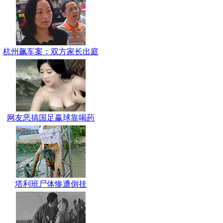
杭州飙车案：双方家长出庭
网友恶搞国足赢球靠喝药
塔利班尸体惨遭倒挂