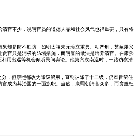
恰清官不少，说明官员的道德人品和社会风气也很重要，只有将
结果却是防不胜防。如明太祖朱元璋立重典、动严刑，甚至屡兴
处贪官只是消极的防堵措施，而明智的做法是培养清官。在康熙
还利用出巡等机会倾听民间舆论。他第六次南巡时，一路访察清
处分，但康熙都改为降级留用，直到被降了十二级，仍奉旨留任
清官成为其治国的一面旗帜。当然，康熙朝清官众多，而贪赃枉