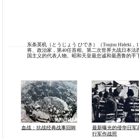
东条英机（とうじょう ひでき）（Toujou Hideki，1
将、政治家，第40任首相。第二次世界大战日本法
国主义的代表人物。昭和天皇最忠诚和最愚鲁的手
在关东军因独断专行、凶狠残暴有剃刀将军之称。
血战：抗战经典战事回眸
最新曝光的侵华日军
行军作战照