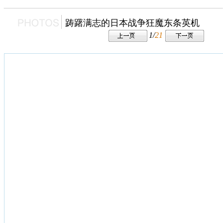
踌躇满志的日本战争狂魔东条英机
1/
21