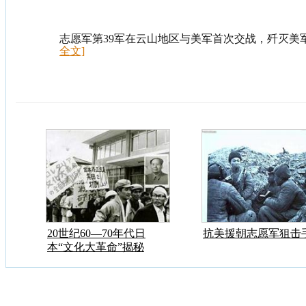
志愿军第39军在云山地区与美军首次交战，歼灭美军
全文]
20世纪60—70年代日
抗美援朝志愿军狙击
本“文化大革命”揭秘