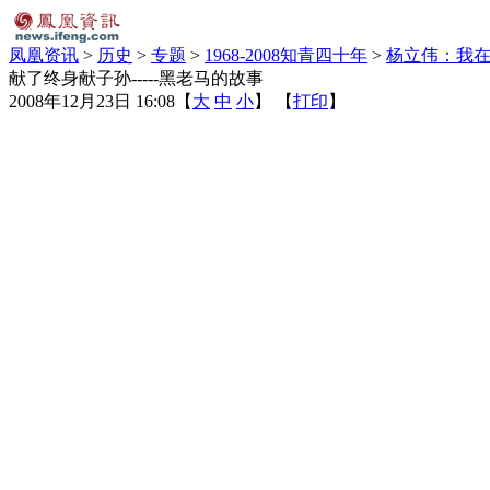
凤凰资讯
>
历史
>
专题
>
1968-2008知青四十年
>
杨立伟：我在
献了终身献子孙-----黑老马的故事
2008年12月23日 16:08
【
大
中
小
】 【
打印
】