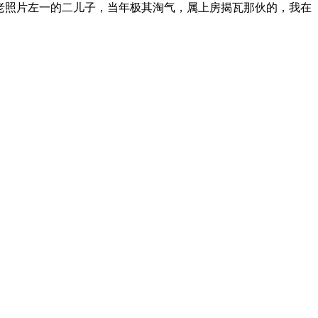
老照片左一的二儿子，当年极其淘气，属上房揭瓦
那伙的，我在