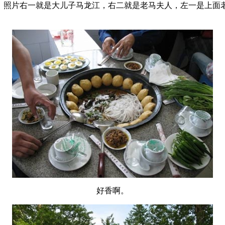
。照片右一就是大儿子
马龙江，右二就是老马夫人，左一是上面
好香啊。