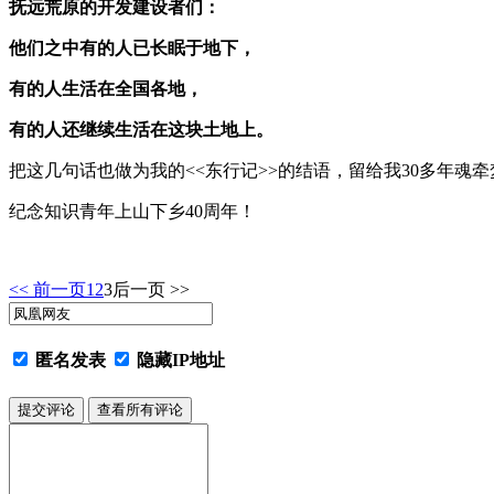
抚远荒原的开发建设者们：
他们之中有的人已长眠于地下，
有的人生活在全国各地，
有的人还继续生活在这块土地上。
把这几句话也做为我的<<东行记>>的结语，留给我30多年魂
纪念知识青年上山下乡40周年！
<< 前一页
1
2
3
后一页 >>
匿名发表
隐藏IP地址