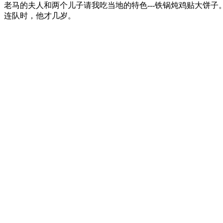
老马的夫人和两个儿子请我吃当地的特色---铁锅炖鸡贴大饼子
连队时，他才几岁。