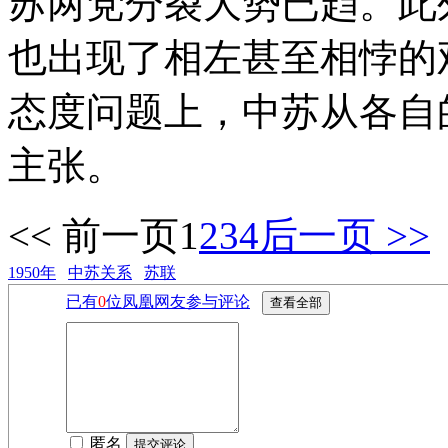
苏两党分裂大势已趋。此
也出现了相左甚至相悖的
态度问题上，中苏从各自
主张。
<< 前一页
1
2
3
4
后一页 >>
1950年
中苏关系
苏联
已有
0
位凤凰网友参与评论
匿名