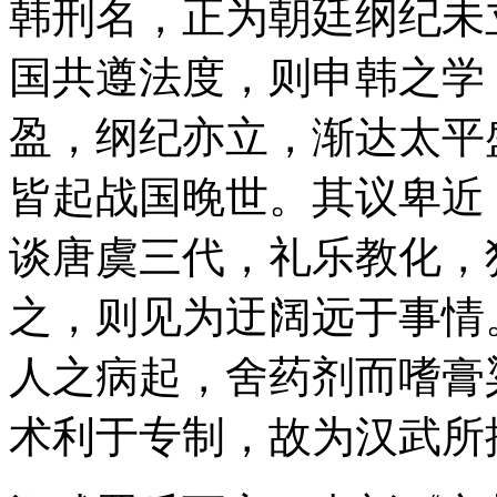
韩刑名，正为朝廷纲纪未
国共遵法度，则申韩之学
盈，纲纪亦立，渐达太平
皆起战国晚世。其议卑近
谈唐虞三代，礼乐教化，
之，则见为迂阔远于事情
人之病起，舍药剂而嗜膏
术利于专制，故为汉武所