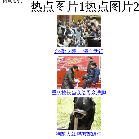
凤凰资讯
热点图片1
热点图片
台湾“立院”上演全武行
重庆校长当众给母亲洗脚
狗蛇大战 嘴被蛇缠住