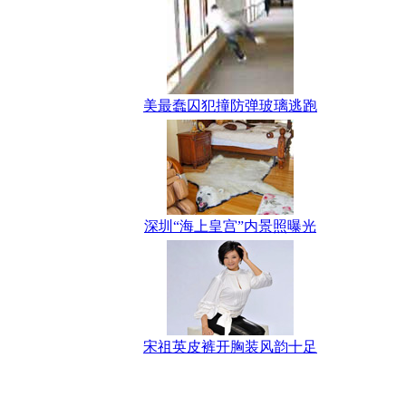
美最蠢囚犯撞防弹玻璃逃跑
深圳“海上皇宫”内景照曝光
宋祖英皮裤开胸装风韵十足