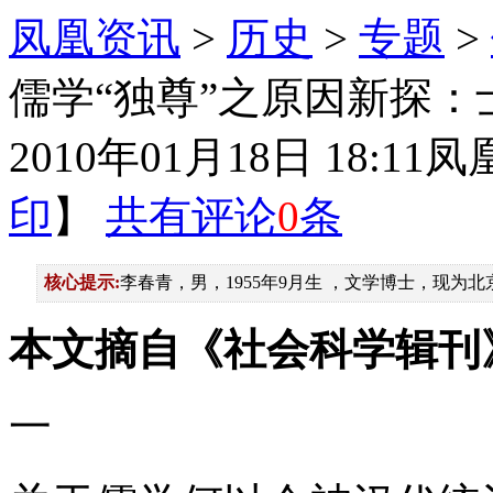
凤凰资讯
>
历史
>
专题
>
儒学“独尊”之原因新探
2010年01月18日 18:11
凤
印
】
共有评论
0
条
核心提示:
李春青，男，1955年9月生 ，文学博士，现
本文摘自《社会科学辑刊》 
一