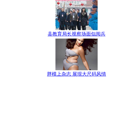
县教育局长视察场面似阅兵
胖模上杂志 展现大尺码风情