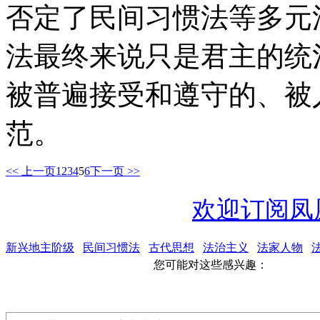
否定了民间习惯法等多元
法最终来说只是君主的统
被普遍接受和遵守的、被
范。
<< 上一页
1
2
3
4
5
6
下一页 >>
欢迎订阅凤
新兴地主阶级
民间习惯法
古代思想
法治主义
法家人物
您可能对这些感兴趣：