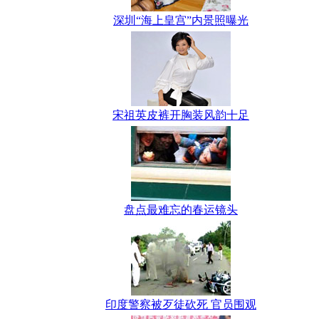
深圳“海上皇宫”内景照曝光
宋祖英皮裤开胸装风韵十足
盘点最难忘的春运镜头
印度警察被歹徒砍死 官员围观