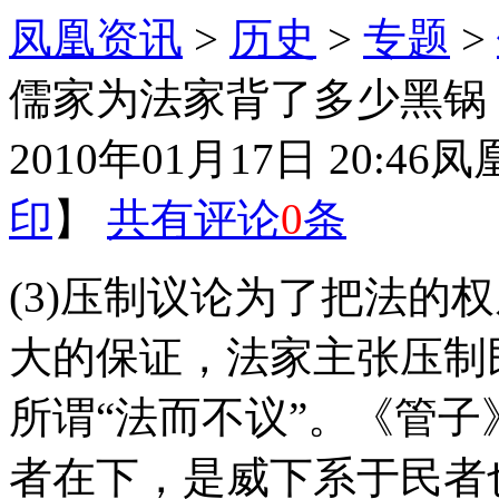
凤凰资讯
>
历史
>
专题
>
儒家为法家背了多少黑锅
2010年01月17日 20:46
凤
印
】
共有评论
0
条
(3)压制议论为了把法的
大的保证，法家主张压制
所谓“法而不议”。《管子
者在下，是威下系于民者