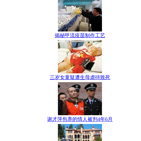
揭秘甲流疫苗制作工艺
三岁女童疑遭生母虐待致死
谢才萍包养的情人被判4年6月