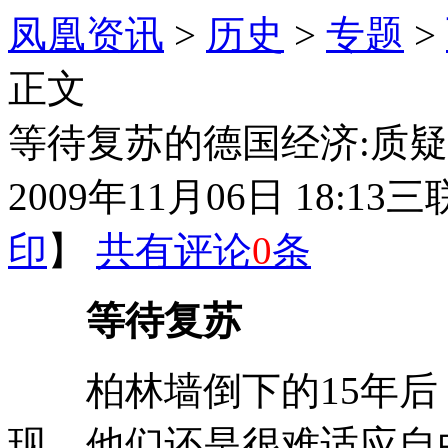
凤凰资讯
>
历史
>
专题
>
正文
等待复苏的德国经济:质
2009年11月06日 18:13
三
印
】
共有评论
0
条
等待复苏
柏林墙倒下的15年后
现，他们还是很难适应自