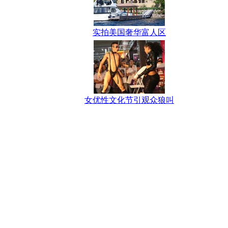
实拍美国奢华富人区
女优性文化节引观众狼叫