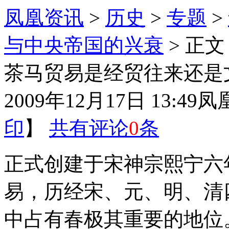
凤凰资讯
>
历史
>
专题
>
与中央帝国的兴衰
> 正文
茶马贸易是经贸往来还是
2009年12月17日 13:49
凤
印
】
共有评论
0
条
正式创建于宋神宗熙宁六年
易，历经宋、元、明、清
中占有春极其重要的地位