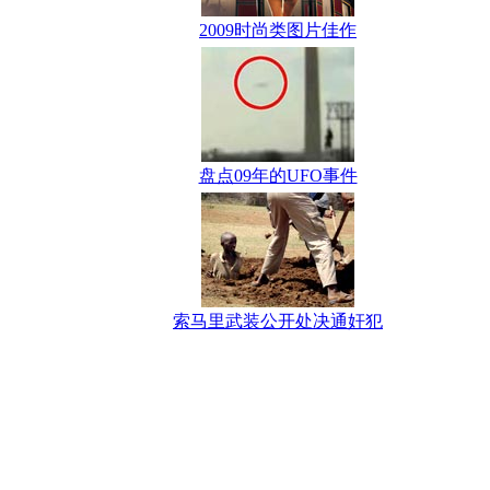
2009时尚类图片佳作
盘点09年的UFO事件
索马里武装公开处决通奸犯