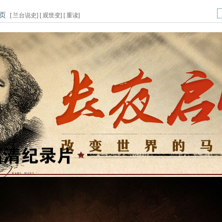
页
[
兰台说史
] [
观世变
] [
重读
]