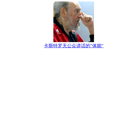
卡斯特罗无公众讲话的"体能"