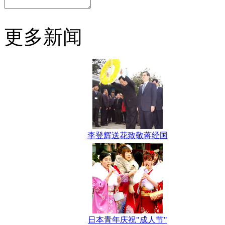
更多新闻
李登辉送花致敬蒋经国
日本青年庆祝"成人节"