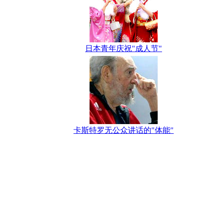
日本青年庆祝"成人节"
卡斯特罗无公众讲话的"体能"