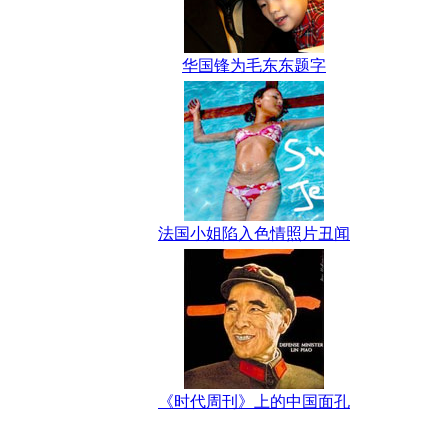
华国锋为毛东东题字
法国小姐陷入色情照片丑闻
《时代周刊》上的中国面孔