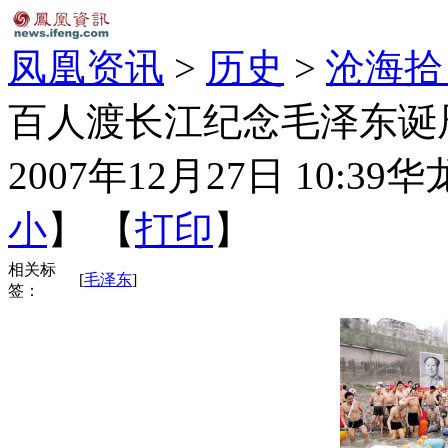
凤凰资讯
>
历史
>
沧海拾
百人渡长江纪念毛泽东诞辰1
2007年12月27日 10:39
华
小
】 【
打印
】
相关标
[
毛泽东
]
签：