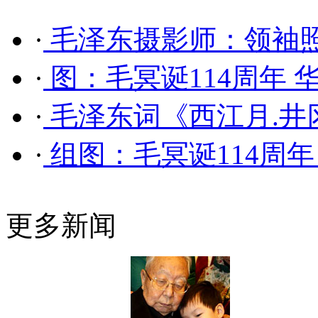
·
毛泽东摄影师：领袖照
·
图：毛冥诞114周年
·
毛泽东词《西江月.井
·
组图：毛冥诞114周
更多新闻