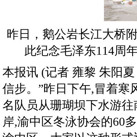
昨日，鹅公岩长江大桥
此纪念毛泽东114周
本报讯 (记者 雍黎 朱阳
信步。”昨日下午,冒着寒
名队员从珊瑚坝下水游往
岸,渝中区冬泳协会的60