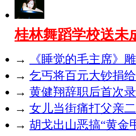
桂林舞蹈学校送未
→
《睡觉的毛主席》雕
→
乞丐将百元大钞捐给
→
黄健翔辞职后首次录节
→
女儿当街痛打父亲二
→
胡戈出山恶搞“黄金