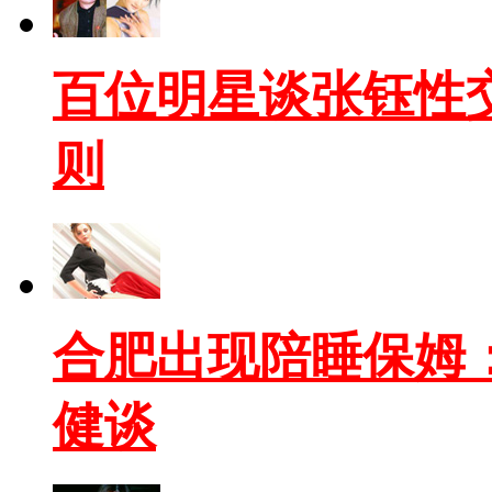
百位明星谈张钰性交
则
合肥出现陪睡保姆
健谈