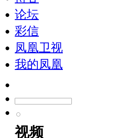
论坛
彩信
凤凰卫视
我的凤凰
视频