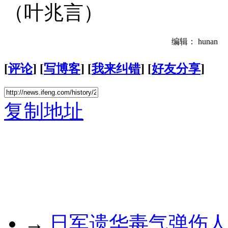
（叶兆言）
编辑： hunan
[
评论
] [
写博客
] [
我来纠错
] [
好友分享
]
复制地址
→
日军遗华毒气弹伤人