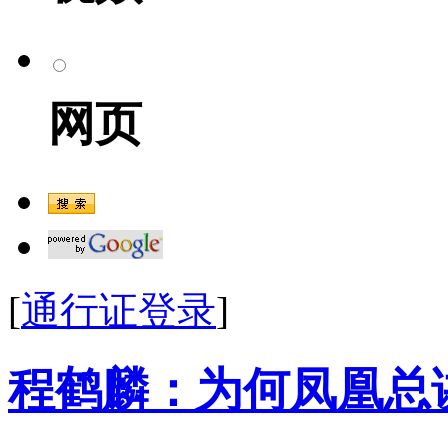
网页
[
通行证登录
]
程鹤麟：为何凤凰总