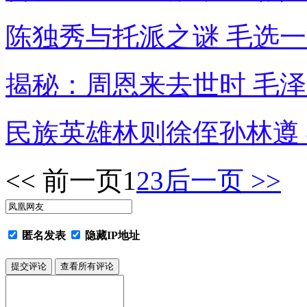
陈独秀与托派之谜 毛选一
揭秘：周恩来去世时 毛泽
民族英雄林则徐侄孙林遵 
<< 前一页
1
2
3
后一页 >>
匿名发表
隐藏IP地址