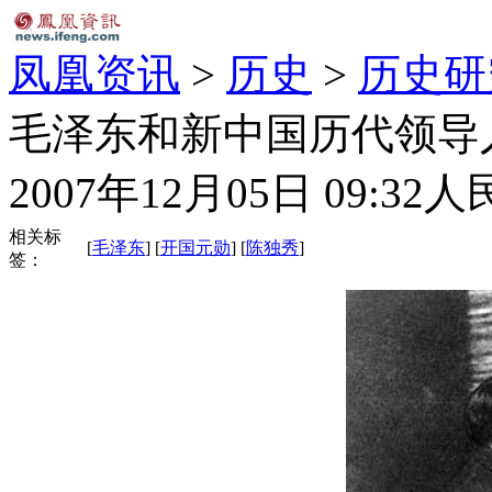
凤凰资讯
>
历史
>
历史研
毛泽东和新中国历代领导人
2007年12月05日 09:32
人
相关标
[
毛泽东
] [
开国元勋
] [
陈独秀
]
签：