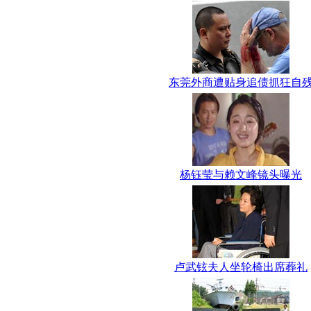
东莞外商遭贴身追债抓狂自
杨钰莹与赖文峰镜头曝光
卢武铉夫人坐轮椅出席葬礼