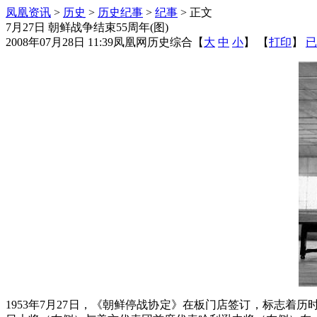
凤凰资讯
>
历史
>
历史纪事
>
纪事
> 正文
7月27日 朝鲜战争结束55周年(图)
2008年07月28日 11:39
凤凰网历史综合
【
大
中
小
】 【
打印
】
已
1953年7月27日，《朝鲜停战协定》在板门店签订，标志着历