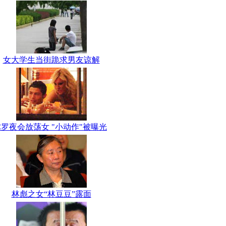
女大学生当街跪求男友谅解
C罗夜会放荡女 "小动作"被曝光
林彪之女“林豆豆”露面