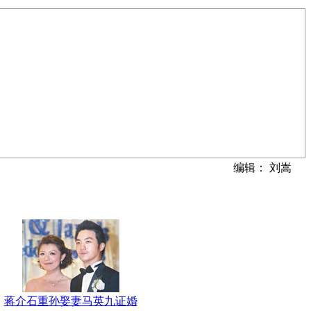
编辑： 刘嵩
蒋介石重孙娶妻马英九证婚