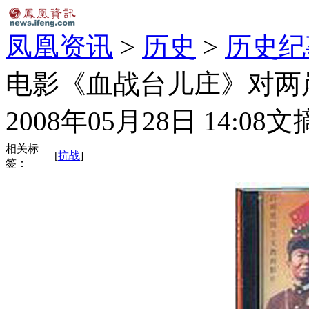
凤凰资讯
>
历史
>
历史纪
电影《血战台儿庄》对两
2008年05月28日 14:08
文
相关标
[
抗战
]
签：