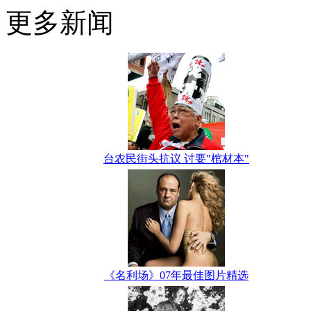
更多新闻
台农民街头抗议 讨要"棺材本"
《名利场》07年最佳图片精选