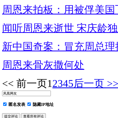
周恩来拍板：用被俘美国飞
闻听周恩来逝世 宋庆龄独
新中国奇案：冒充周总理批示
周恩来骨灰撒何处
<< 前一页
1
2
3
4
5
后一页 >
匿名发表
隐藏IP地址