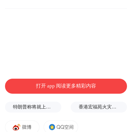
用其军事基地，西班牙“态度不友好”。
在与默茨的会面中，特朗普还向美国贸易代
表格里尔和贝森特询问对西班牙实施禁运的
可能性。贝森特则表示，美国贸易代表办公
室和商务部将“展开调查，然后会据此推进相
关工作”。去年10月，特朗普会见来访的芬兰
总统斯图布时也有过类似表态，称应将西班
牙“踢出北约”“打电话问问他们为什么总是拖
打开 app 阅读更多精彩内容
后腿”。
美西双方在是否提高国防开支比例、美伊冲
特朗普称将就上诉法院涉白宫宴会厅项目裁决提起上诉
香港宏福苑火灾跨部门调查最终报告：大火或由烟头引起
突以及更早些的委内瑞拉和巴以冲突等议题
上存在明显分歧。