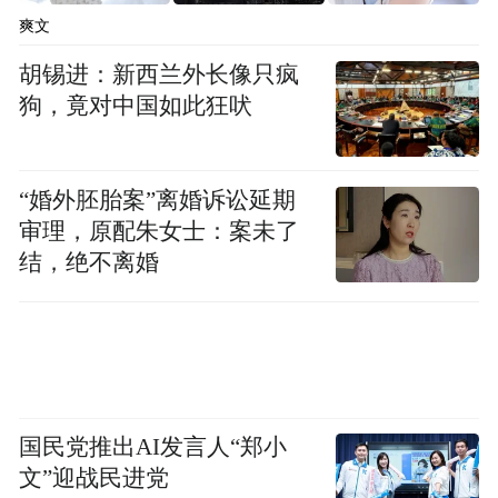
农业州的竞争品，自美进口则以飞机、医疗
爽文
器械等高附加值产品为主。今年初，西班牙
胡锡进：新西兰外长像只疯
军方宣布“彻底搁置”F-35战机采购计划，转
狗，竟对中国如此狂吠
而参与欧洲六代机项目，洛克希德·马丁公司
因此损失了潜在价值90亿美元的订单。
“婚外胚胎案”离婚诉讼延期
审理，原配朱女士：案未了
不过，专家表示，特朗普若相对西班牙实施
结，绝不离婚
贸易禁运，此举将在法律上面临较大的挑
战。乔治城大学贸易法教授希尔曼（Jennifer
Hillman）表示，最高法院此前的裁决并没有
涉及总统根据《国际紧急经济权力法》
（IEEPA）实施贸易禁运的能力。她表示，
国民党推出AI发言人“郑小
特朗普可以这么做，但他必须宣布针对西班
文”迎战民进党