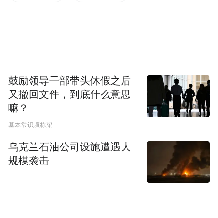
特朗普政府一直要求北约其他成员国提高国
防支出，而西班牙坚持将本国国防支出维持
在当前水平，即占GDP的2.1%。
西班牙是去年唯一一个未承诺到2035年将
鼓励领导干部带头休假之后
又撤回文件，到底什么意思
GDP的5%用于国防开支的北约成员国。根据
嘛？
斯德哥尔摩国际和平研究所的数据，西班牙
基本常识项栋梁
的这一水平虽然较2021年的1.4%有所上升，
但仍落后于大多数欧洲国家。
乌克兰石油公司设施遭遇大
规模袭击
而在美以对伊朗发动军事行动一事上，西班
牙再次投出“反对票”。据央视新闻报道，当
地时间3月2日，西班牙拒绝为美国打击伊朗