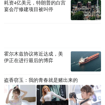
耗资4亿美元，特朗普的白宫
军事行动并宣布承认巴勒斯坦国，随后还宣
宴会厅修建项目被叫停
布了对以色列武器禁运等多项措施。
面临较大法律挑战
根据美国人口普查局数据2月19日公布的数
据，2025年美国与西班牙的贸易顺差连续第
霍尔木兹协议将近达成，美
四年达到约48亿美元，美国对西班牙出口为
伊正在进行最后的博弈
261亿美元，自西班牙进口为213亿美元。
双方在贸易博弈上暗藏许多细节，例如西班
盗香窃玉：我的青春就是赌出来的
牙是全球最大的橄榄油出口国，对美出口产
品中近四成是中橄榄油、葡萄酒等农产品，
而这些产品恰恰是共和党传统票仓——美国