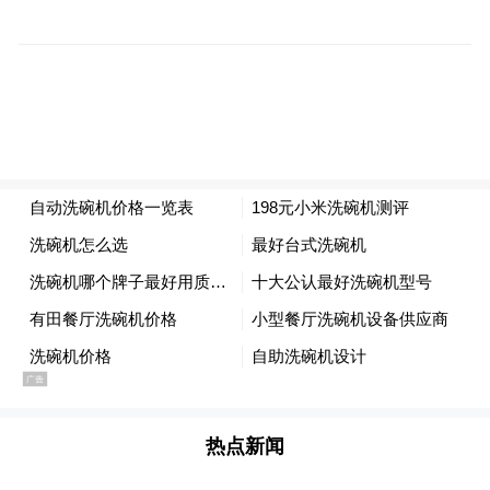
的军事行动提供支持，美国撤回了部署在西
班牙莫龙、罗塔军事基地的10架KC-135加油
机。西班牙国防大臣罗夫莱斯3月2日明确表
示，该国没有为美国攻击伊朗提供任何军事
援助，美军和西班牙的合作协议“必须在国际
法框架内运作”，而目前发生的单边行动没有
得到联合国、北约或欧盟等多边组织的支
持。
在委内瑞拉问题上，西班牙联合多国发表声
明称美国“带走”马杜罗夫妇“违反了国际法和
《联合国宪章》基本原则，为地区和平与安
全开了‘极其危险的先例’”。此外，自2023年
热点新闻
巴以冲突爆发后，西班牙多次批评以色列的