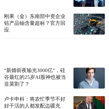
牙的国家紧急状态，并将其定性为对美国“异
常且非同寻常”的威胁。她补充称，此举将
刚果（金）东南部中资企业
“远超”以往任何的紧急状态。
钴产品铀含量超标？官方回
应
特朗普发出的另一个威胁则是希望将西班牙
踢出北约，但这也很难实现。北约作为一个
集体安全组织，内部未具备强制惩罚或开除
成员国的制度性机制，美国也没有驱逐其他
成员国的特权。
“新婚前夜输光3000亿”，硅
谷最红的25岁AI股神也被当
韭菜割了？
卢卡申科：将农忙季节不好
好干活的人都发配边疆充