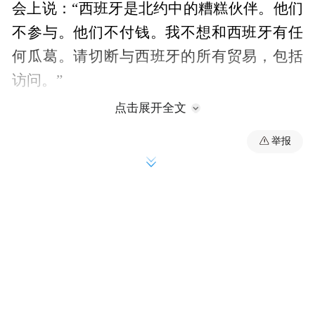
会上说：“西班牙是北约中的糟糕伙伴。他们
不参与。他们不付钱。我不想和西班牙有任
何瓜葛。请切断与西班牙的所有贸易，包括
访问。”
点击展开全文
“积怨已久”
举报
值得注意的是，这已经不是特朗普第一次对
西班牙发出类似威胁。
今年3月，特朗普在白宫会见到访的德国总理
默茨时就表示，西班牙不同意将军费增至国
内生产总值5%的北约目标，而且在此次美国
打击伊朗的军事行动中，西班牙拒绝美国使