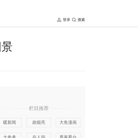
登录
搜索
图景
栏目推荐
暖新闻
政能亮
大鱼漫画
大参考
在人间
凰家看台