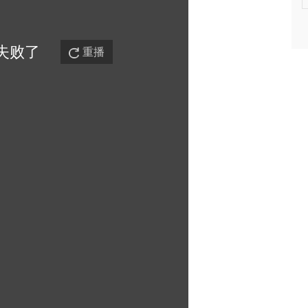
失败
了
重播