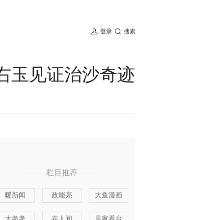
登录
搜索
西右玉见证治沙奇迹
栏目推荐
暖新闻
政能亮
大鱼漫画
大参考
在人间
凰家看台