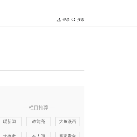
登录
搜索
栏目推荐
暖新闻
政能亮
大鱼漫画
大参考
在人间
凰家看台