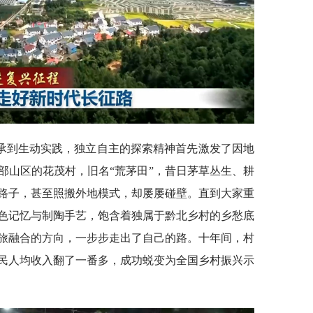
承到生动实践，独立自主的探索精神首先激发了因地
部山区的花茂村，旧名“荒茅田”，昔日茅草丛生、耕
路子，甚至照搬外地模式，却屡屡碰壁。直到大家重
色记忆与制陶手艺，饱含着独属于黔北乡村的乡愁底
旅融合的方向，一步步走出了自己的路。十年间，村
，村民人均收入翻了一番多，成功蜕变为全国乡村振兴示