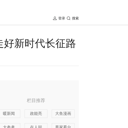
登录
搜索
走好新时代长征路
栏目推荐
暖新闻
政能亮
大鱼漫画
大参考
在人间
凰家看台