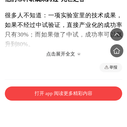
很多人不知道：一项实验室里的技术成果，
如果不经过中试验证，直接产业化的成功率
只有30%；而如果做了中试，成功率可以飙
升到80%。
点击展开全文
什么是中试验证？它是产品正式投产前的中
举报
间试验，介于实验室研发和大规模量产之
间‌，主要解决技术从实验室走向生产线的设
计与制造问题。也就是解决如何让躺在高校
打开 app 阅读更多精彩内容
和科研院所实验室里的“好点子”，变成市场
上能用的“好产品”的重要环节。
北京昱栎技术有限公司做的就是这件事。走