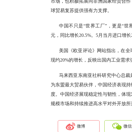
市场，也积极拓展同非洲国家经贸合作
球贸易复苏提供强有力支撑。
中国不只是“世界工厂”，更是“世界
元，同比增长20.5%。5月当月进口增长
美国《欧亚评论》网站指出，在全
现约20%的增长，反映出国内工业需
马来西亚东南亚社科研究中心总裁
为东盟最大贸易伙伴，中国经济表现持
度。中国经济展现稳定性与韧性，体现
规模市场和持续推进高水平对外开放所
微博
微信