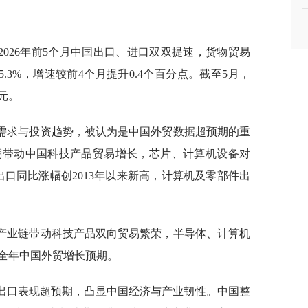
026年前5个月中国出口、进口双双提速，货物贸易
5.3%，增速较前4个月提升0.4个百分点。截至5月，
元。
）需求与投资趋势，被认为是中国外贸数据超预期的重
潮带动中国科技产品贸易增长，芯片、计算机设备对
口同比涨幅创2013年以来新高，计算机及零部件出
I产业链带动科技产品双向贸易繁荣，半导体、计算机
全年中国外贸增长预期。
出口表现超预期，凸显中国经济与产业韧性。中国整