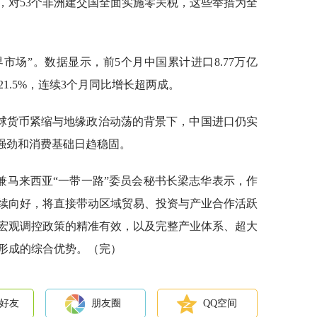
，对53个非洲建交国全面实施零关税，这些举措为全
市场”。数据显示，前5个月中国累计进口8.77万亿
21.5%，连续3个月同比增长超两成。
球货币紧缩与地缘政治动荡的背景下，中国进口仍实
求强劲和消费基础日趋稳固。
兼马来西亚“一带一路”委员会秘书长梁志华表示，作
续向好，将直接带动区域贸易、投资与产业合作活跃
宏观调控政策的精准有效，以及完整产业体系、超大
形成的综合优势。（完）
好友
朋友圈
QQ空间