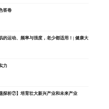
色答卷
肌的运动、频率与强度，老少都适用！| 健康大
实力
问题探析⑦】培育壮大新兴产业和未来产业