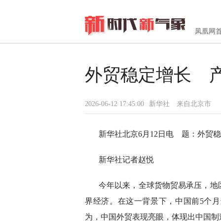
凤凰网
外贸稳定增长 
2026-06-12 17:45:00
新华社
来自北京市
新华社北京6月12日电 题：外贸
新华社记者赵悦
今年以来，全球货物贸易承压，地
界经济。在这一背景下，中国前5个
为，中国外贸表现亮眼，体现出中国制